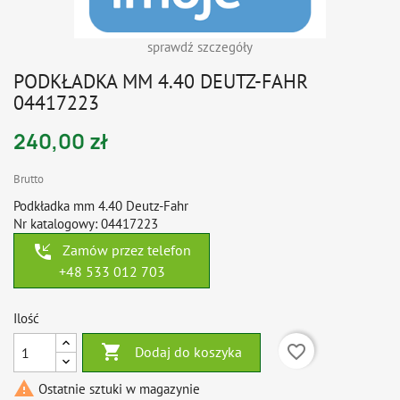
sprawdź szczegóły
PODKŁADKA MM 4.40 DEUTZ-FAHR
04417223
240,00 zł
Brutto
Podkładka mm 4.40 Deutz-Fahr
Nr katalogowy: 04417223
phone_callback
Zamów przez telefon
+48 533 012 703
Ilość

favorite_border
Dodaj do koszyka

Ostatnie sztuki w magazynie