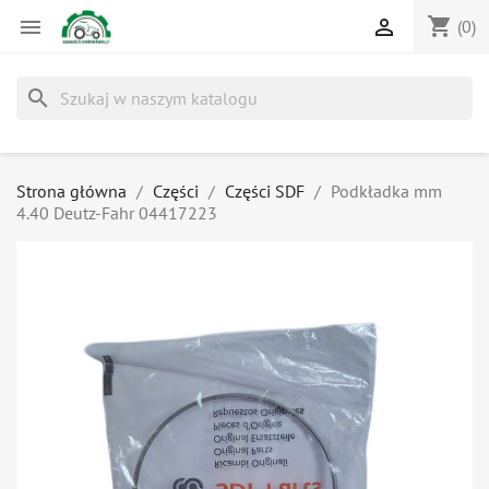
shopping_cart


(0)
search
Strona główna
Części
Części SDF
Podkładka mm
4.40 Deutz-Fahr 04417223