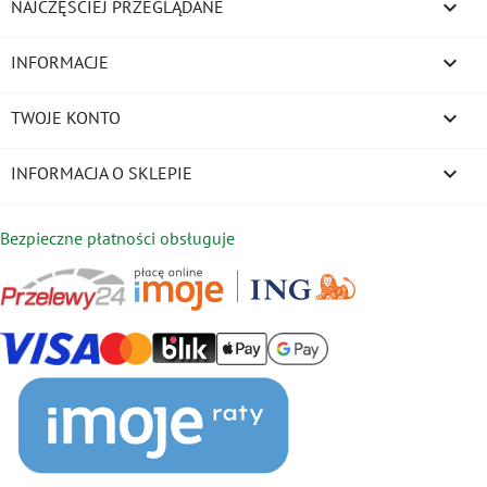

NAJCZĘŚCIEJ PRZEGLĄDANE

INFORMACJE

TWOJE KONTO
keyboard_arrow_down
INFORMACJA O SKLEPIE
Bezpieczne płatności obsługuje