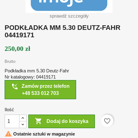
sprawdź szczegóły
PODKŁADKA MM 5.30 DEUTZ-FAHR
04419171
250,00 zł
Brutto
Podkładka mm 5.30 Deutz-Fahr
Nr katalogowy: 04419171
phone_callback
Zamów przez telefon
+48 533 012 703
Ilość

favorite_border
Dodaj do koszyka

Ostatnie sztuki w magazynie