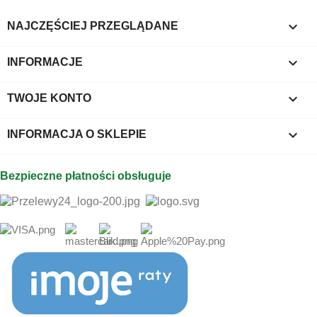

NAJCZĘŚCIEJ PRZEGLĄDANE

INFORMACJE

TWOJE KONTO
keyboard_arrow_down
INFORMACJA O SKLEPIE
Bezpieczne płatności obsługuje