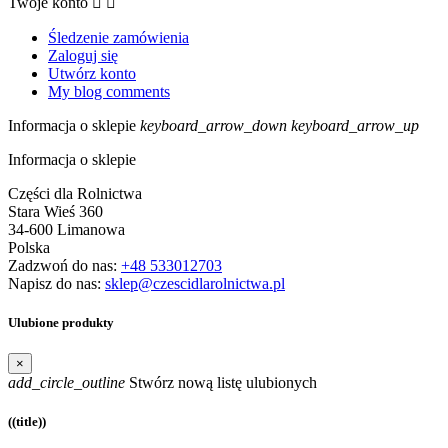
Twoje konto


Śledzenie zamówienia
Zaloguj się
Utwórz konto
My blog comments
Informacja o sklepie
keyboard_arrow_down
keyboard_arrow_up
Informacja o sklepie
Części dla Rolnictwa
Stara Wieś 360
34-600 Limanowa
Polska
Zadzwoń do nas:
+48 533012703
Napisz do nas:
sklep@czescidlarolnictwa.pl
Ulubione produkty
×
add_circle_outline
Stwórz nową listę ulubionych
((title))