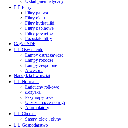
Układ pneumatyczny


Filtry
Filtry paliwa
Filtry oleju
Filtry hydrauliki
Filtry kabinowe
Filtry powietrza
Pozostałe filtry
Części SDF


Oświetlenie
Lampy ostrzegawcze
Lampy robocze
Lampy zespolone
Akcesoria
Narzędzia i warsztat


Normalia
Łańcuchy rolkowe
Łożyska
Pasy napędowe
Uszczelniacze i oringi
Akumulatory


Chemia
Smary, oleje i płyny


Gospodarstwo