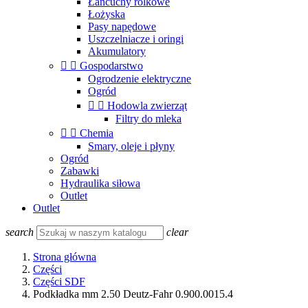
Łańcuchy rolkowe
Łożyska
Pasy napędowe
Uszczelniacze i oringi
Akumulatory


Gospodarstwo
Ogrodzenie elektryczne
Ogród


Hodowla zwierząt
Filtry do mleka


Chemia
Smary, oleje i płyny
Ogród
Zabawki
Hydraulika siłowa
Outlet
Outlet
search
clear
Strona główna
Części
Części SDF
Podkładka mm 2.50 Deutz-Fahr 0.900.0015.4