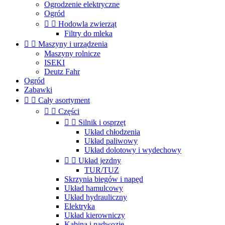
Ogrodzenie elektryczne
Ogród


Hodowla zwierząt
Filtry do mleka


Maszyny i urządzenia
Maszyny rolnicze
ISEKI
Deutz Fahr
Ogród
Zabawki


Cały asortyment


Części


Silnik i osprzęt
Układ chłodzenia
Układ paliwowy
Układ dolotowy i wydechowy


Układ jezdny
TUR/TUZ
Skrzynia biegów i napęd
Układ hamulcowy
Układ hydrauliczny
Elektryka
Układ kierowniczy
Kabina i nadwozie