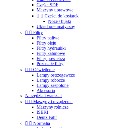
Części SDF
Maszyny uprawowe


Części do kosiarek
Noże / bijaki
Układ pneumatyczny


Filtry
Filtry paliwa
Filtry oleju
Filtry hydrauliki
Filtry kabinowe
Filtry powietrza
Pozostałe filtry


Oświetlenie
Lampy ostrzegawcze
Lampy robocze
Lampy zespolone
Akcesoria
Narzędzia i warsztat


Maszyny i urządzenia
Maszyny rolnicze
ISEKI
Deutz Fahr


Normalia