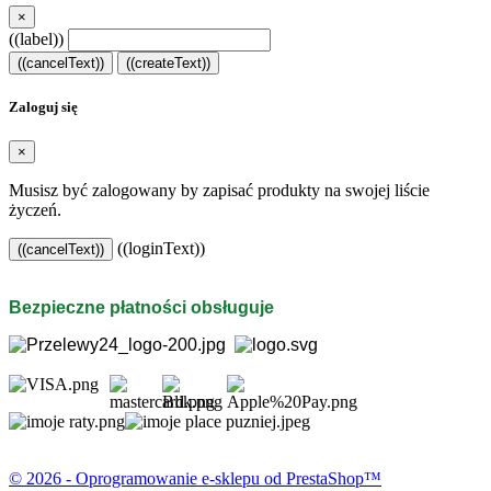
×
((label))
((cancelText))
((createText))
Zaloguj się
×
Musisz być zalogowany by zapisać produkty na swojej liście
życzeń.
((loginText))
((cancelText))
Bezpieczne płatności obsługuje
© 2026 - Oprogramowanie e-sklepu od PrestaShop™