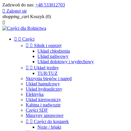
Zadzwoń do nas:
+48 533012703

Zaloguj się
shopping_cart
Koszyk
(0)



Części


Silnik i osprzęt
Układ chłodzenia
Układ paliwowy
Układ dolotowy i wydechowy


Układ jezdny
TUR/TUZ
Skrzynia biegów i napęd
Układ hamulcowy
Układ hydrauliczny
Elektryka
Układ kierowniczy
Kabina i nadwozie
Części SDF
Maszyny uprawowe


Części do kosiarek
Noże / bijaki