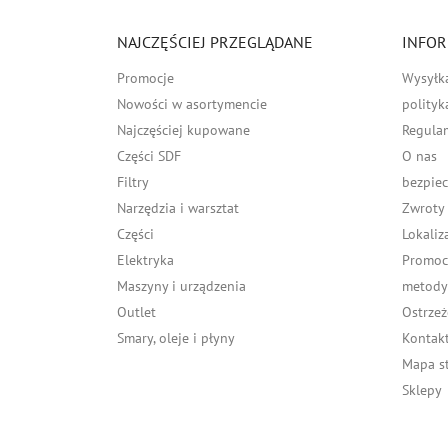
NAJCZĘŚCIEJ PRZEGLĄDANE
INFOR
Promocje
Wysyłk
Nowości w asortymencie
polityk
Najczęściej kupowane
Regula
Części SDF
O nas
Filtry
bezpiec
Narzędzia i warsztat
Zwroty
Części
Lokaliz
Elektryka
Promocj
Maszyny i urządzenia
metody 
Outlet
Ostrzeż
Smary, oleje i płyny
Kontakt
Mapa s
Sklepy