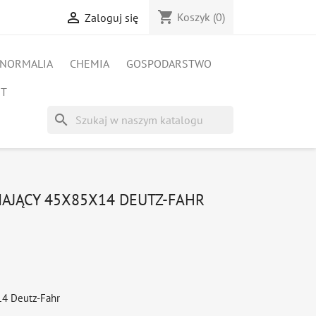
shopping_cart

Koszyk
(0)
Zaloguj się
NORMALIA
CHEMIA
GOSPODARSTWO
ET
search
IAJĄCY 45X85X14 DEUTZ-FAHR
x14 Deutz-Fahr