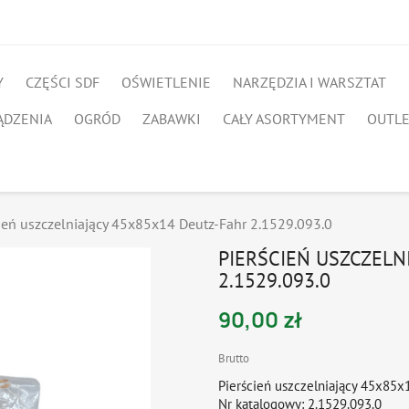
Y
CZĘŚCI SDF
OŚWIETLENIE
NARZĘDZIA I WARSZTAT
ĄDZENIA
OGRÓD
ZABAWKI
CAŁY ASORTYMENT
OUTL
ień uszczelniający 45x85x14 Deutz-Fahr 2.1529.093.0
PIERŚCIEŃ USZCZELN
2.1529.093.0
90,00 zł
Brutto
Pierścień uszczelniający 45x85
Nr katalogowy: 2.1529.093.0