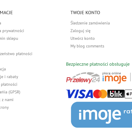
MACJE
TWOJE KONTO
a
Śledzenie zamówienia
a prywatności
Zaloguj się
min sklepu
Utwórz konto
My blog comments
zeństwo płatności
Bezpieczne płatności obsługuje
acja
e i rabaty
płatności
eńia (GPSR)
 z nami
trony