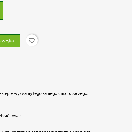
favorite_border
koszyka
sklepie wysyłamy tego samego dnia roboczego.
ebrać towar