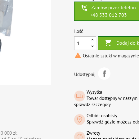
phone_callback
Zamów przez telefon
+48 533 012 703
Ilość

Dodaj do 

Ostatnie sztuki w magazynie
Udostępnij
Wysyłka
Towar dostępny w naszym 
sprawdź szczegoły
Odbiór osobisty
Sprawdź gdzie możesz od
0 000 zł,
Zwroty