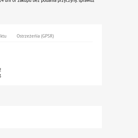
4 dni or zakupu bez podania przyczyny. sprawdź
uktu
Ostrzeżeńia (GPSR)
K2
3