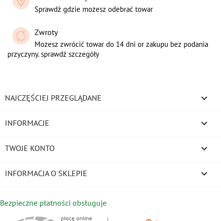
Sprawdź gdzie możesz odebrać towar
Zwroty
Możesz zwrócić towar do 14 dni or zakupu bez podania
przyczyny. sprawdź szczegóły

NAJCZĘŚCIEJ PRZEGLĄDANE

INFORMACJE

TWOJE KONTO
keyboard_arrow_down
INFORMACJA O SKLEPIE
Bezpieczne płatności obsługuje