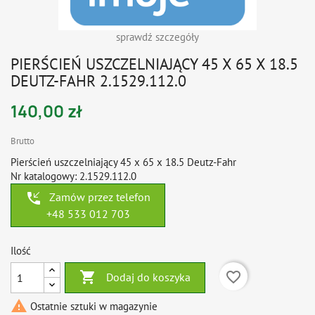
sprawdź szczegóły
PIERŚCIEŃ USZCZELNIAJĄCY 45 X 65 X 18.5
DEUTZ-FAHR 2.1529.112.0
140,00 zł
Brutto
Pierścień uszczelniający 45 x 65 x 18.5 Deutz-Fahr
Nr katalogowy: 2.1529.112.0
phone_callback
Zamów przez telefon
+48 533 012 703
Ilość

favorite_border
Dodaj do koszyka

Ostatnie sztuki w magazynie