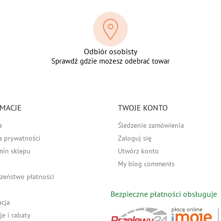
Odbiór osobisty
Sprawdź gdzie możesz odebrać towar
MACJE
TWOJE KONTO
a
Śledzenie zamówienia
a prywatności
Zaloguj się
min sklepu
Utwórz konto
My blog comments
zeństwo płatności
Bezpieczne płatności obsługuje
acja
e i rabaty