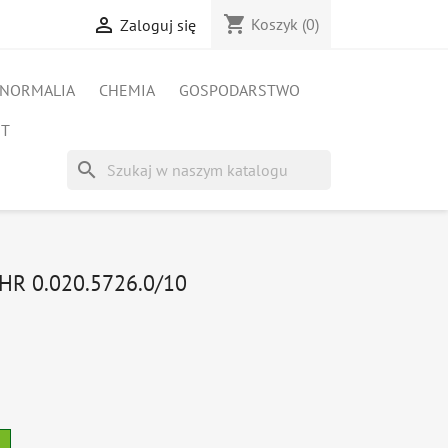
shopping_cart

Koszyk
(0)
Zaloguj się
NORMALIA
CHEMIA
GOSPODARSTWO
ET
search
R 0.020.5726.0/10