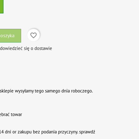
favorite_border
koszyka
 dowiedzieć się o dostawie
sklepie wysyłamy tego samego dnia roboczego.
ebrać towar
4 dni or zakupu bez podania przyczyny. sprawdź