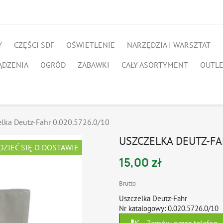
Y
CZĘŚCI SDF
OŚWIETLENIE
NARZĘDZIA I WARSZTAT
ĄDZENIA
OGRÓD
ZABAWKI
CAŁY ASORTYMENT
OUTL
elka Deutz-Fahr 0.020.5726.0/10
USZCZELKA DEUTZ-FAH
DZIEĆ SIĘ O DOSTAWIE
15,00 zł
Brutto
Uszczelka Deutz-Fahr
Nr katalogowy: 0.020.5726.0/10