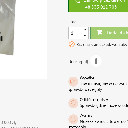
phone_callback
Zamów przez telefon
+48 533 012 703
Ilość

Dodaj do 

Brak na stanie, Zadzwoń aby
Udostępnij
Wysyłka
Towar dostępny w naszym 
sprawdź szczegoły
Odbiór osobisty
Sprawdź gdzie możesz od
Zwroty
Możesz zwrócić towar do 1
0 000 zł,
szczegóły