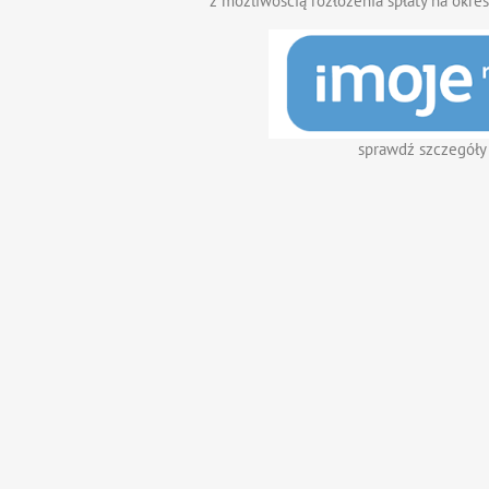
z możliwością rozłożenia spłaty na okres
sprawdź szczegóły