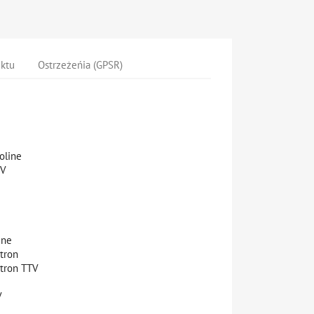
uktu
Ostrzeżeńia (GPSR)
coline
TV
line
otron
otron TTV
V