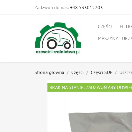
Zadzwoń do nas:
+48 533012703
CZĘŚCI
FILTR
MASZYNY I URZ
Strona główna
Części
Części SDF
Uszcz
BRAK NA STANIE, ZADZWOŃ ABY DOWIE