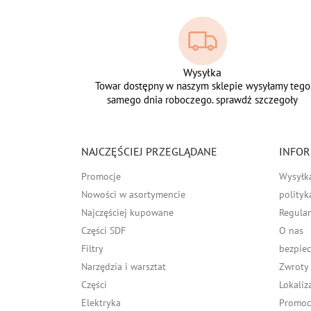
Wysyłka
Towar dostępny w naszym sklepie wysyłamy tego
samego dnia roboczego. sprawdź szczegoły
NAJCZĘŚCIEJ PRZEGLĄDANE
INFOR
Promocje
Wysyłk
Nowości w asortymencie
polityk
Najczęściej kupowane
Regula
Części SDF
O nas
Filtry
bezpiec
Narzędzia i warsztat
Zwroty
Części
Lokaliz
Elektryka
Promocj