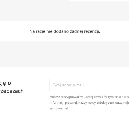
Na razie nie dodano żadnej recenzji.
cję o
rzedażach
Możesz zrezygnować w każdej chwili. W tym celu nale
informacji prawnej. Każdy nowy subskrybent otrzymuj
zamówienie!