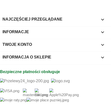

NAJCZĘŚCIEJ PRZEGLĄDANE

INFORMACJE

TWOJE KONTO
keyboard_arrow_down
INFORMACJA O SKLEPIE
Bezpieczne płatności obsługuje