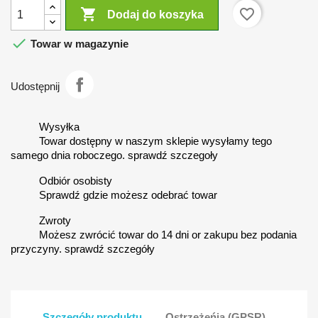

favorite_border
Dodaj do koszyka

Towar w magazynie
Udostępnij
Wysyłka
Towar dostępny w naszym sklepie wysyłamy tego
samego dnia roboczego. sprawdź szczegoły
Odbiór osobisty
Sprawdź gdzie możesz odebrać towar
Zwroty
Możesz zwrócić towar do 14 dni or zakupu bez podania
przyczyny. sprawdź szczegóły
Szczegóły produktu
Ostrzeżeńia (GPSR)