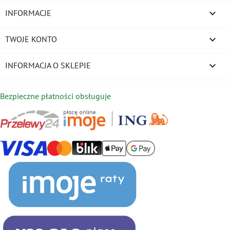

INFORMACJE

TWOJE KONTO
keyboard_arrow_down
INFORMACJA O SKLEPIE
Bezpieczne płatności obsługuje