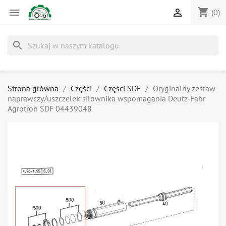
shopping_cart


(0)
search
Strona główna
Części
Części SDF
Oryginalny zestaw
naprawczy/uszczelek siłownika wspomagania Deutz-Fahr
Agrotron SDF 04439048