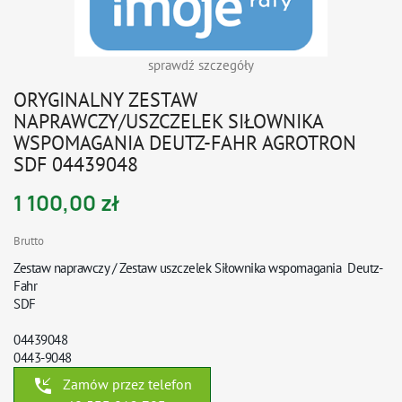
sprawdź szczegóły
ORYGINALNY ZESTAW
NAPRAWCZY/USZCZELEK SIŁOWNIKA
WSPOMAGANIA DEUTZ-FAHR AGROTRON
SDF 04439048
1 100,00 zł
Brutto
Zestaw naprawczy / Zestaw uszczelek Siłownika wspomagania
Deutz-
Fahr
SDF
04439048
0443-9048
phone_callback
Zamów przez telefon