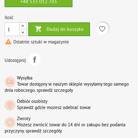
+48 533 012 703
Ilość

favorite_border
Dodaj do koszyka

Ostatnie sztuki w magazynie
Udostępnij
Wysyłka
Towar dostępny w naszym sklepie wysyłamy tego samego
dnia roboczego. sprawdź szczegoły
Odbiór osobisty
Sprawdź gdzie możesz odebrać towar
Zwroty
Możesz zwrócić towar do 14 dni or zakupu bez podania
przyczyny. sprawdź szczegóły