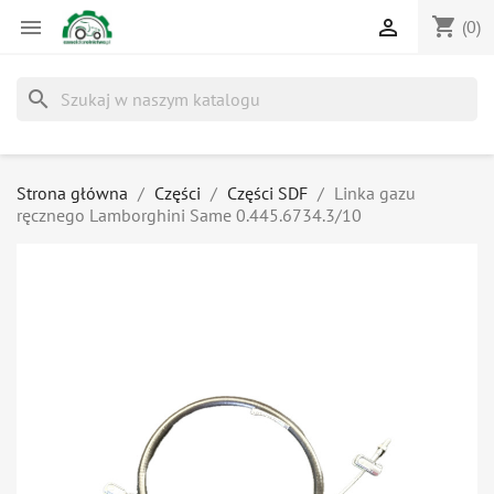
shopping_cart


(0)
search
Strona główna
Części
Części SDF
Linka gazu
ręcznego Lamborghini Same 0.445.6734.3/10