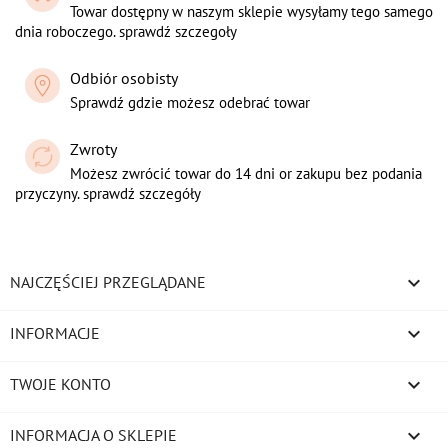
Towar dostępny w naszym sklepie wysyłamy tego samego
dnia roboczego. sprawdź szczegoły
Odbiór osobisty
Sprawdź gdzie możesz odebrać towar
Zwroty
Możesz zwrócić towar do 14 dni or zakupu bez podania
przyczyny. sprawdź szczegóły

NAJCZĘŚCIEJ PRZEGLĄDANE

INFORMACJE

TWOJE KONTO
keyboard_arrow_down
INFORMACJA O SKLEPIE