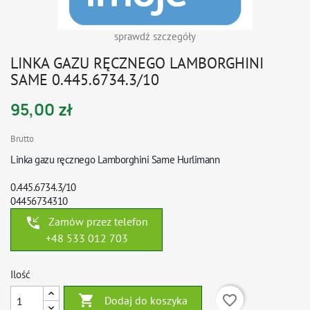
sprawdź szczegóły
LINKA GAZU RĘCZNEGO LAMBORGHINI
SAME 0.445.6734.3/10
95,00 zł
Brutto
Linka gazu ręcznego Lamborghini Same
Hurlimann
0.445.6734.3/10
04456734310
phone_callback
Zamów przez telefon
+48 533 012 703
Ilość

favorite_border
Dodaj do koszyka