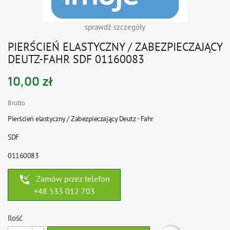
sprawdź szczegóły
PIERŚCIEŃ ELASTYCZNY / ZABEZPIECZAJĄCY
DEUTZ-FAHR SDF 01160083
10,00 zł
Brutto
Pierścień elastyczny / Zabezpieczający Deutz - Fahr
SDF
01160083
phone_callback
Zamów przez telefon
+48 533 012 703
Ilość