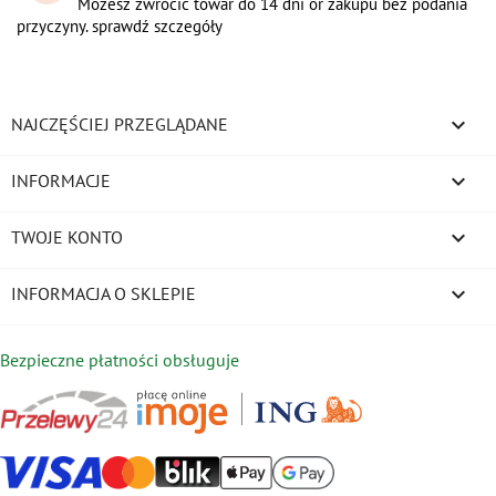
Możesz zwrócić towar do 14 dni or zakupu bez podania
przyczyny. sprawdź szczegóły

NAJCZĘŚCIEJ PRZEGLĄDANE

INFORMACJE

TWOJE KONTO
keyboard_arrow_down
INFORMACJA O SKLEPIE
Bezpieczne płatności obsługuje