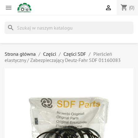
shopping_cart


(0)
search
Strona główna
Części
Części SDF
Pierścień
elastyczny / Zabezpieczający Deutz-Fahr SDF 01160083