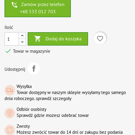
phone_callback
Zamów przez telefon
+48 533 012 703
Ilość

favorite_border
Dodaj do koszyka

Towar w magazynie
Udostępnij
Wysyłka
Towar dostępny w naszym sklepie wysyłamy tego samego
dnia roboczego. sprawdź szczegoły
Odbiór osobisty
Sprawdź gdzie możesz odebrać towar
Zwroty
Możesz zwrócić towar do 14 dni or zakupu bez podania