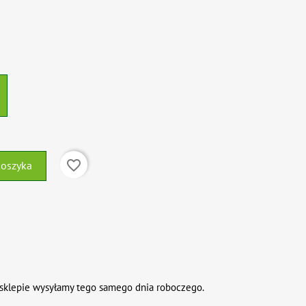
favorite_border
koszyka
sklepie wysyłamy tego samego dnia roboczego.