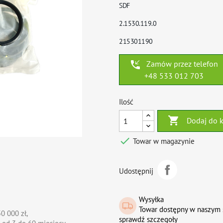
SDF
2.1530.119.0
215301190
phone_callback
Zamów przez telefon
+48 533 012 703
Ilość

Dodaj do 

Towar w magazynie
Udostępnij
Wysyłka
Towar dostępny w naszym 
0 000 zł,
sprawdź szczegoły