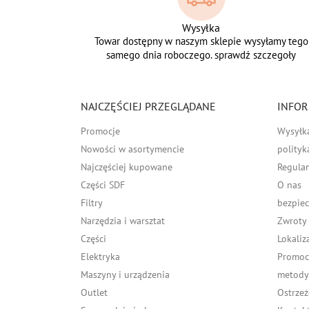
Wysyłka
Towar dostępny w naszym sklepie wysyłamy tego
samego dnia roboczego. sprawdź szczegoły
NAJCZĘŚCIEJ PRZEGLĄDANE
INFOR
Promocje
Wysyłk
Nowości w asortymencie
polityk
Najczęściej kupowane
Regula
Części SDF
O nas
Filtry
bezpiec
Narzędzia i warsztat
Zwroty
Części
Lokaliz
Elektryka
Promocj
Maszyny i urządzenia
metody 
Outlet
Ostrzeż