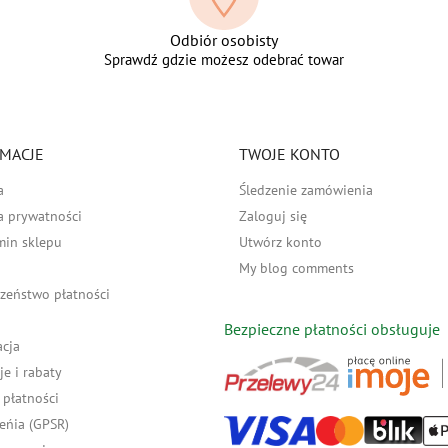
Odbiór osobisty
Sprawdź gdzie możesz odebrać towar
MACJE
TWOJE KONTO
a
Śledzenie zamówienia
a prywatności
Zaloguj się
min sklepu
Utwórz konto
My blog comments
zeństwo płatności
Bezpieczne płatności obsługuje
acja
e i rabaty
płatności
eńia (GPSR)