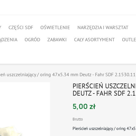
Y
CZĘŚCI SDF
OŚWIETLENIE
NARZĘDZIA I WARSZTAT
ĄDZENIA
OGRÓD
ZABAWKI
CAŁY ASORTYMENT
OUTL
ień uszczelniający / oring 47x5.34 mm Deutz - Fahr SDF 2.1530.11
PIERŚCIEŃ USZCZELNI
DEUTZ - FAHR SDF 2.1
5,00 zł
Brutto
Pierścień uszczelniający / oring 47x