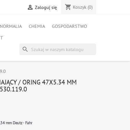
shopping_cart

Koszyk
(0)
Zaloguj się
NORMALIA
CHEMIA
GOSPODARSTWO
ET
search
9.0
AJĄCY / ORING 47X5.34 MM
530.119.0
5.34 mm Deutz - Fahr