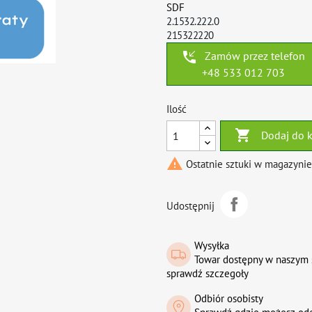
SDF
2.1532.222.0
215322220
phone_callback
Zamów przez telefon
+48 533 012 703
Ilość

Dodaj do 

Ostatnie sztuki w magazynie
Udostępnij
Wysyłka
Towar dostępny w naszym 
sprawdź szczegoły
Odbiór osobisty