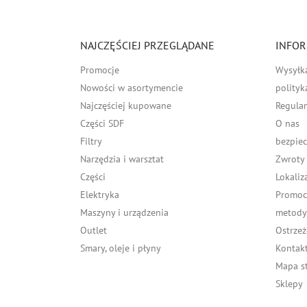
NAJCZĘŚCIEJ PRZEGLĄDANE
INFOR
Promocje
Wysyłk
Nowości w asortymencie
polityk
Najczęściej kupowane
Regula
Części SDF
O nas
Filtry
bezpiec
Narzędzia i warsztat
Zwroty
Części
Lokaliz
Elektryka
Promocj
Maszyny i urządzenia
metody 
Outlet
Ostrzeż
Smary, oleje i płyny
Kontakt
Mapa s
Sklepy