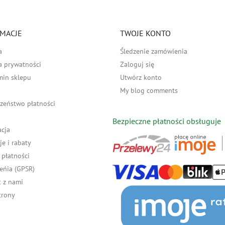
MACJE
TWOJE KONTO
a
Śledzenie zamówienia
a prywatności
Zaloguj się
min sklepu
Utwórz konto
My blog comments
zeństwo płatności
Bezpieczne płatności obsługuje
acja
e i rabaty
płatności
eńia (GPSR)
 z nami
trony