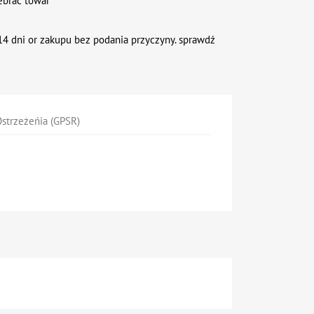
ebrać towar
4 dni or zakupu bez podania przyczyny. sprawdź
strzeżeńia (GPSR)