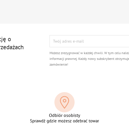
cję o
rzedażach
Możesz zrezygnować w każdej chwili. W tym celu nale
informacji prawnej. Każdy nowy subskrybent otrzymuj
zamówienie!
Odbiór osobisty
Sprawdź gdzie możesz odebrać towar