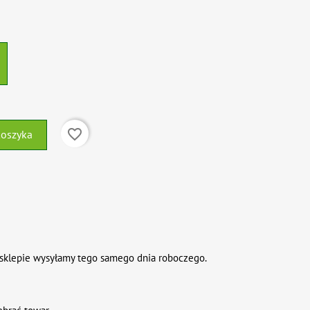
favorite_border
koszyka
sklepie wysyłamy tego samego dnia roboczego.