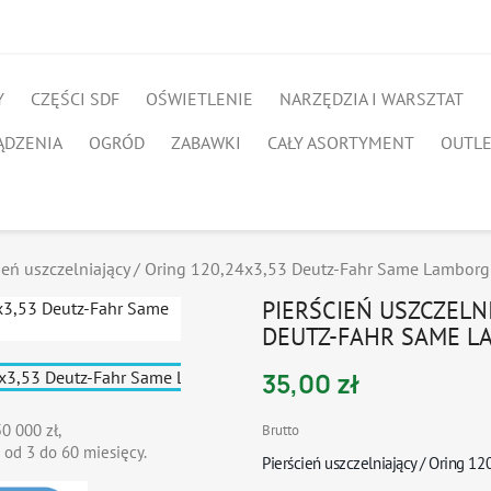
Y
CZĘŚCI SDF
OŚWIETLENIE
NARZĘDZIA I WARSZTAT
ĄDZENIA
OGRÓD
ZABAWKI
CAŁY ASORTYMENT
OUTL
cień uszczelniający / Oring 120,24x3,53 Deutz-Fahr Same Lamborg
PIERŚCIEŃ USZCZELNI
DEUTZ-FAHR SAME LA
35,00 zł
0 000 zł,
Brutto
 od 3 do 60 miesięcy.
Pierścień uszczelniający / Oring 12