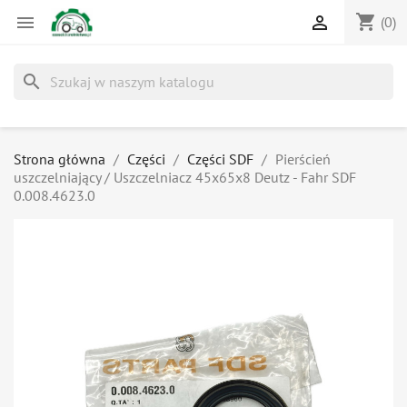
shopping_cart


(0)
search
Strona główna
Części
Części SDF
Pierścień
uszczelniający / Uszczelniacz 45x65x8 Deutz - Fahr SDF
0.008.4623.0