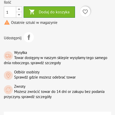
Ilość

favorite_border
Dodaj do koszyka

Ostatnie sztuki w magazynie
Udostępnij
Wysyłka
Towar dostępny w naszym sklepie wysyłamy tego samego
dnia roboczego. sprawdź szczegoły
Odbiór osobisty
Sprawdź gdzie możesz odebrać towar
Zwroty
Możesz zwrócić towar do 14 dni or zakupu bez podania
przyczyny. sprawdź szczegóły