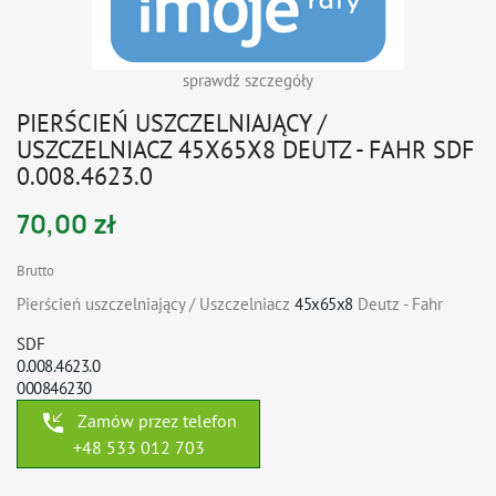
sprawdź szczegóły
PIERŚCIEŃ USZCZELNIAJĄCY /
USZCZELNIACZ 45X65X8 DEUTZ - FAHR SDF
0.008.4623.0
70,00 zł
Brutto
Pierścień uszczelniający / Uszczelniacz
45x65x8
Deutz - Fahr
SDF
0.008.4623.0
000846230
phone_callback
Zamów przez telefon
+48 533 012 703