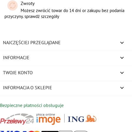
Zwroty
Możesz zwrócić towar do 14 dni or zakupu bez podania
przyczyny. sprawdź szczegóły

NAJCZĘŚCIEJ PRZEGLĄDANE

INFORMACJE

TWOJE KONTO
keyboard_arrow_down
INFORMACJA O SKLEPIE
Bezpieczne płatności obsługuje