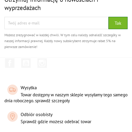
wyprzedażach
Możesz zrezygnować w każdej chwili. W tym celu należy odnaleźć szczegóły w
naszej informacji prawnej. Każdy nowy subskrybent otrzymuje rabat 5% na
pierwsze zamówienie!
Facebook
YouTube
Instagram
Wysyłka
Towar dostępny w naszym sklepie wysyłamy tego samego
dnia roboczego. sprawdź szczegoły
Odbiór osobisty
Sprawdź gdzie możesz odebrać towar