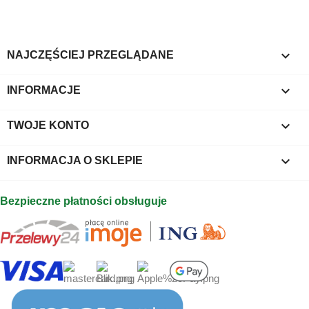

NAJCZĘŚCIEJ PRZEGLĄDANE

INFORMACJE

TWOJE KONTO
keyboard_arrow_down
INFORMACJA O SKLEPIE
Bezpieczne płatności obsługuje