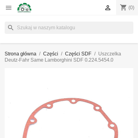
shopping_cart


(0)
search
Strona główna
Części
Części SDF
Uszczelka
Deutz-Fahr Same Lamborghini SDF 0.224.5454.0