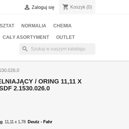
shopping_cart

Koszyk
(0)
Zaloguj się
RSZTAT
NORMALIA
CHEMIA
CAŁY ASORTYMENT
OUTLET
search
1530.026.0
LNIAJĄCY / ORING 11,11 X
SDF 2.1530.026.0
ng
11,11 x 1,78
Deutz - Fahr