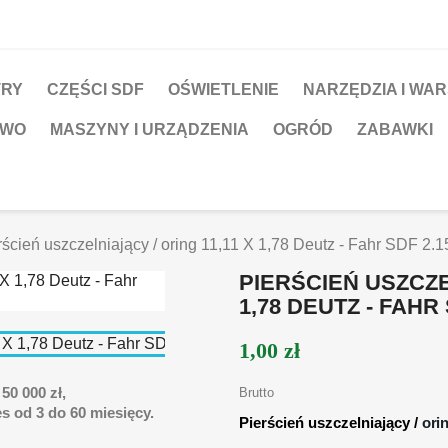
TRY
CZĘŚCI SDF
OŚWIETLENIE
NARZĘDZIA I WA
TWO
MASZYNY I URZĄDZENIA
OGRÓD
ZABAWKI
rścień uszczelniający / oring 11,11 X 1,78 Deutz - Fahr SDF 2.
PIERŚCIEŃ USZCZE
1,78 DEUTZ - FAHR 
1,00 zł
50 000 zł,
Brutto
s od 3 do 60 miesięcy.
Pierścień uszczelniający /
ori