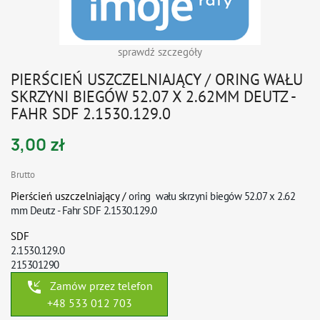
sprawdź szczegóły
PIERŚCIEŃ USZCZELNIAJĄCY / ORING WAŁU
SKRZYNI BIEGÓW 52.07 X 2.62MM DEUTZ -
FAHR SDF 2.1530.129.0
3,00 zł
Brutto
Pierścień uszczelniający /
oring
wału skrzyni biegów 52.07 x 2.62
mm Deutz - Fahr SDF 2.1530.129.0
SDF
2.1530.129.0
215301290
phone_callback
Zamów przez telefon
+48 533 012 703