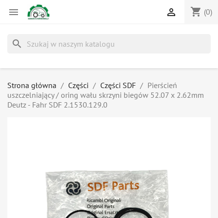
shopping_cart


(0)
search
Strona główna
Części
Części SDF
Pierścień
uszczelniający / oring wału skrzyni biegów 52.07 x 2.62mm
Deutz - Fahr SDF 2.1530.129.0