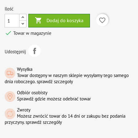
Ilość

favorite_border
Dodaj do koszyka

Towar w magazynie
Udostępnij
Wysyłka
Towar dostępny w naszym sklepie wysyłamy tego samego
dnia roboczego. sprawdź szczegoły
Odbiór osobisty
Sprawdź gdzie możesz odebrać towar
Zwroty
Możesz zwrócić towar do 14 dni or zakupu bez podania
przyczyny. sprawdź szczegóły