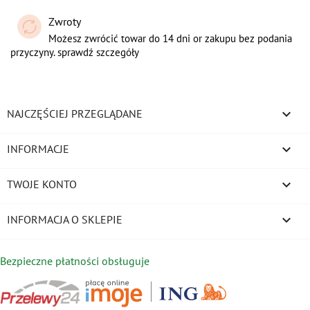
Zwroty
Możesz zwrócić towar do 14 dni or zakupu bez podania
przyczyny. sprawdź szczegóły

NAJCZĘŚCIEJ PRZEGLĄDANE

INFORMACJE

TWOJE KONTO
keyboard_arrow_down
INFORMACJA O SKLEPIE
Bezpieczne płatności obsługuje