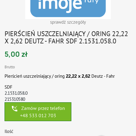
sprawdź szczegóły
PIERŚCIEŃ USZCZELNIAJĄCY / ORING 22,22
X 2,62 DEUTZ - FAHR SDF 2.1531.058.0
5,00 zł
Brutto
Pierścień uszczelniający / oring
Deutz - Fahr
22,22 x 2,62
SDF
2.1531.058.0
215310580
phone_callback
Zamów przez telefon
+48 533 012 703
Ilość