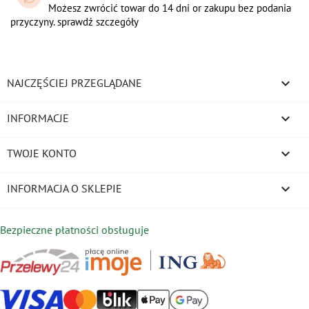
Możesz zwrócić towar do 14 dni or zakupu bez podania
przyczyny. sprawdź szczegóły

NAJCZĘŚCIEJ PRZEGLĄDANE

INFORMACJE

TWOJE KONTO
keyboard_arrow_down
INFORMACJA O SKLEPIE
Bezpieczne płatności obsługuje