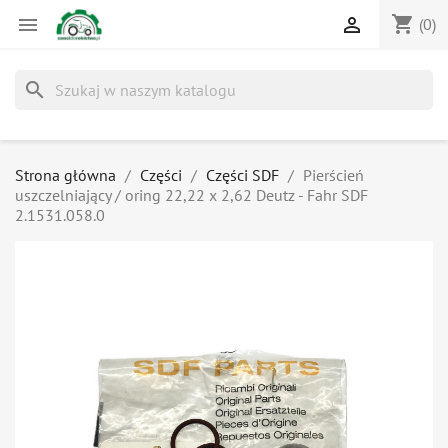
shopping_cart


(0)
search
Strona główna
Części
Części SDF
Pierścień
uszczelniający / oring 22,22 x 2,62 Deutz - Fahr SDF
2.1531.058.0