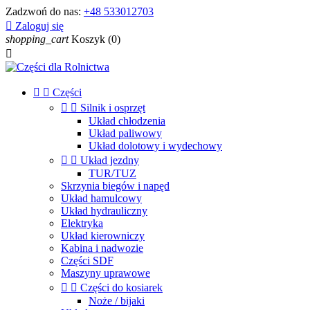
Zadzwoń do nas:
+48 533012703

Zaloguj się
shopping_cart
Koszyk
(0)



Części


Silnik i osprzęt
Układ chłodzenia
Układ paliwowy
Układ dolotowy i wydechowy


Układ jezdny
TUR/TUZ
Skrzynia biegów i napęd
Układ hamulcowy
Układ hydrauliczny
Elektryka
Układ kierowniczy
Kabina i nadwozie
Części SDF
Maszyny uprawowe


Części do kosiarek
Noże / bijaki