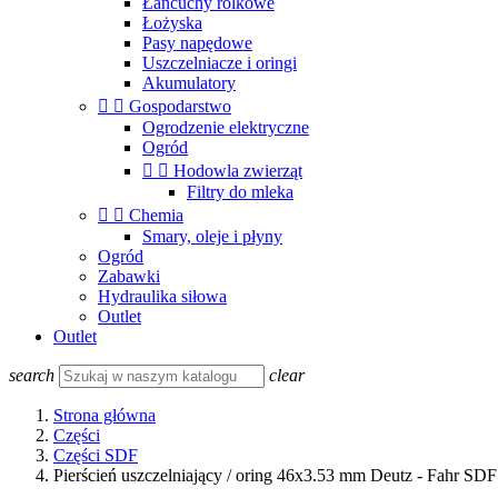
Łańcuchy rolkowe
Łożyska
Pasy napędowe
Uszczelniacze i oringi
Akumulatory


Gospodarstwo
Ogrodzenie elektryczne
Ogród


Hodowla zwierząt
Filtry do mleka


Chemia
Smary, oleje i płyny
Ogród
Zabawki
Hydraulika siłowa
Outlet
Outlet
search
clear
Strona główna
Części
Części SDF
Pierścień uszczelniający / oring 46x3.53 mm Deutz - Fahr SDF