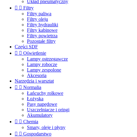
Układ pneumatyczny


Filtry
Filtry paliwa
Filtry oleju
Filtry hydrauliki
Filtry kabinowe
Filtry powietrza
Pozostałe filtry
Części SDF


Oświetlenie
Lampy ostrzegawcze
Lampy robocze
Lampy zespolone
Akcesoria
Narzędzia i warsztat


Normalia
Łańcuchy rolkowe
Łożyska
Pasy napędowe
Uszczelniacze i oringi
Akumulatory


Chemia
Smary, oleje i płyny


Gospodarstwo