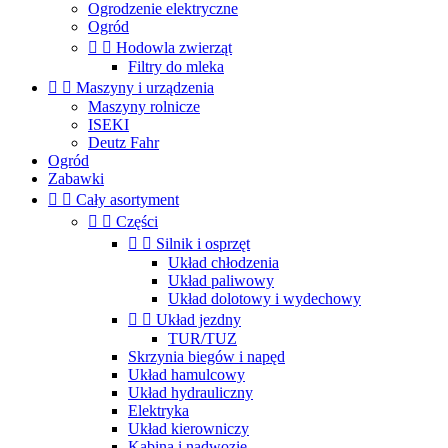
Ogrodzenie elektryczne
Ogród


Hodowla zwierząt
Filtry do mleka


Maszyny i urządzenia
Maszyny rolnicze
ISEKI
Deutz Fahr
Ogród
Zabawki


Cały asortyment


Części


Silnik i osprzęt
Układ chłodzenia
Układ paliwowy
Układ dolotowy i wydechowy


Układ jezdny
TUR/TUZ
Skrzynia biegów i napęd
Układ hamulcowy
Układ hydrauliczny
Elektryka
Układ kierowniczy
Kabina i nadwozie