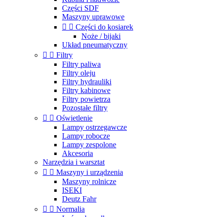
Części SDF
Maszyny uprawowe


Części do kosiarek
Noże / bijaki
Układ pneumatyczny


Filtry
Filtry paliwa
Filtry oleju
Filtry hydrauliki
Filtry kabinowe
Filtry powietrza
Pozostałe filtry


Oświetlenie
Lampy ostrzegawcze
Lampy robocze
Lampy zespolone
Akcesoria
Narzędzia i warsztat


Maszyny i urządzenia
Maszyny rolnicze
ISEKI
Deutz Fahr


Normalia