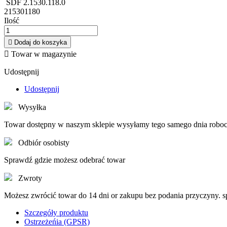
SDF 2.1530.118.0
215301180
Ilość

Dodaj do koszyka

Towar w magazynie
Udostępnij
Udostępnij
Wysyłka
Towar dostępny w naszym sklepie wysyłamy tego samego dnia roboc
Odbiór osobisty
Sprawdź gdzie możesz odebrać towar
Zwroty
Możesz zwrócić towar do 14 dni or zakupu bez podania przyczyny. 
Szczegóły produktu
Ostrzeżeńia (GPSR)