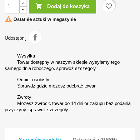

favorite_border
Dodaj do koszyka

Ostatnie sztuki w magazynie
Udostępnij
Wysyłka
Towar dostępny w naszym sklepie wysyłamy tego
samego dnia roboczego. sprawdź szczegoły
Odbiór osobisty
Sprawdź gdzie możesz odebrać towar
Zwroty
Możesz zwrócić towar do 14 dni or zakupu bez podania
przyczyny. sprawdź szczegóły
Szczegóły produktu
Ostrzeżeńia (GPSR)