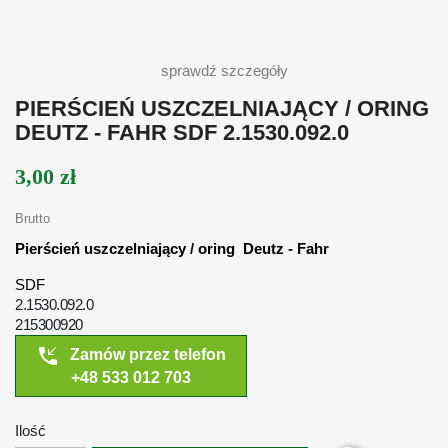
sprawdź szczegóły
PIERŚCIEŃ USZCZELNIAJĄCY / ORING
DEUTZ - FAHR SDF 2.1530.092.0
3,00 zł
Brutto
Pierścień uszczelniający / oring
Deutz - Fahr
SDF
2.1530.092.0
215300920
phone_callback
Zamów przez telefon
+48 533 012 703
Ilość