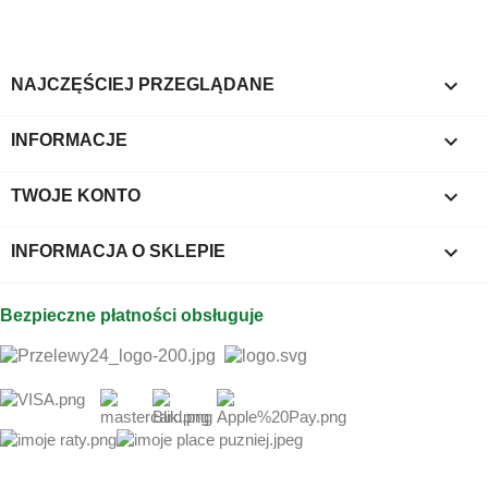

NAJCZĘŚCIEJ PRZEGLĄDANE

INFORMACJE

TWOJE KONTO
keyboard_arrow_down
INFORMACJA O SKLEPIE
Bezpieczne płatności obsługuje