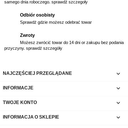
samego dnia roboczego. sprawdź szczegoły
Odbiór osobisty
Sprawdź gdzie możesz odebrać towar
Zwroty
Możesz zwrócić towar do 14 dni or zakupu bez podania
przyczyny. sprawdź szczegóły

NAJCZĘŚCIEJ PRZEGLĄDANE

INFORMACJE

TWOJE KONTO
keyboard_arrow_down
INFORMACJA O SKLEPIE