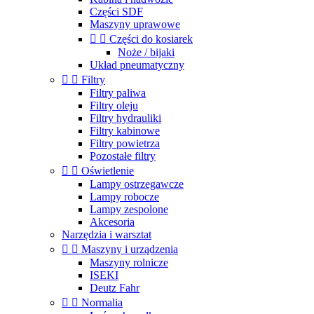
Części SDF
Maszyny uprawowe


Części do kosiarek
Noże / bijaki
Układ pneumatyczny


Filtry
Filtry paliwa
Filtry oleju
Filtry hydrauliki
Filtry kabinowe
Filtry powietrza
Pozostałe filtry


Oświetlenie
Lampy ostrzegawcze
Lampy robocze
Lampy zespolone
Akcesoria
Narzędzia i warsztat


Maszyny i urządzenia
Maszyny rolnicze
ISEKI
Deutz Fahr


Normalia