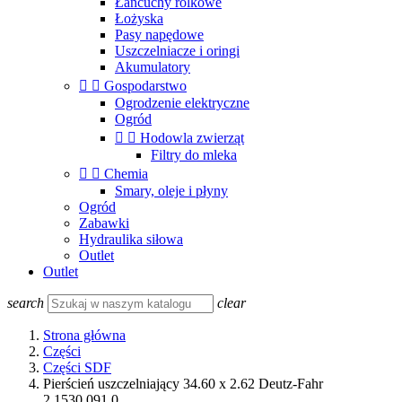
Łańcuchy rolkowe
Łożyska
Pasy napędowe
Uszczelniacze i oringi
Akumulatory


Gospodarstwo
Ogrodzenie elektryczne
Ogród


Hodowla zwierząt
Filtry do mleka


Chemia
Smary, oleje i płyny
Ogród
Zabawki
Hydraulika siłowa
Outlet
Outlet
search
clear
Strona główna
Części
Części SDF
Pierścień uszczelniający 34.60 x 2.62 Deutz-Fahr
2.1530.091.0