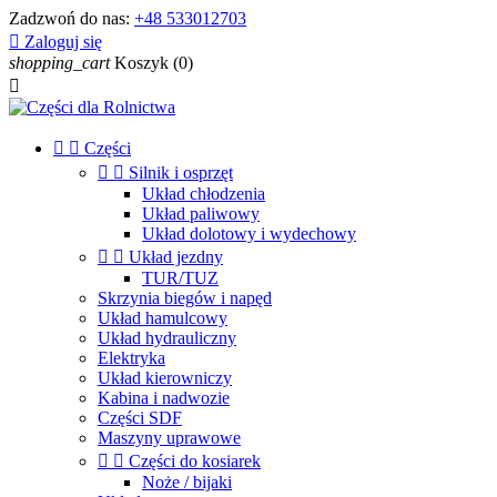
Zadzwoń do nas:
+48 533012703

Zaloguj się
shopping_cart
Koszyk
(0)



Części


Silnik i osprzęt
Układ chłodzenia
Układ paliwowy
Układ dolotowy i wydechowy


Układ jezdny
TUR/TUZ
Skrzynia biegów i napęd
Układ hamulcowy
Układ hydrauliczny
Elektryka
Układ kierowniczy
Kabina i nadwozie
Części SDF
Maszyny uprawowe


Części do kosiarek
Noże / bijaki