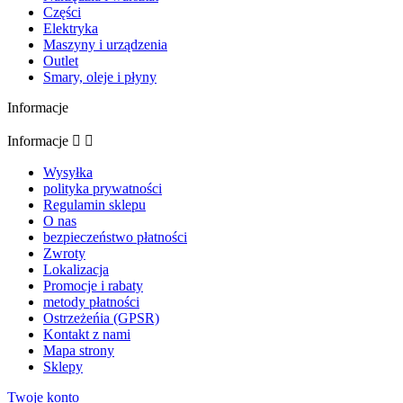
Części
Elektryka
Maszyny i urządzenia
Outlet
Smary, oleje i płyny
Informacje
Informacje


Wysyłka
polityka prywatności
Regulamin sklepu
O nas
bezpieczeństwo płatności
Zwroty
Lokalizacja
Promocje i rabaty
metody płatności
Ostrzeżeńia (GPSR)
Kontakt z nami
Mapa strony
Sklepy
Twoje konto