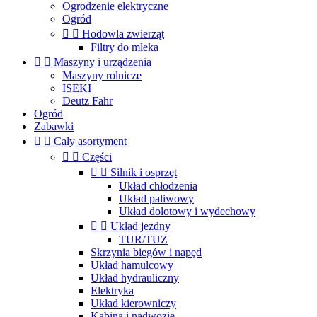
Ogrodzenie elektryczne
Ogród


Hodowla zwierząt
Filtry do mleka


Maszyny i urządzenia
Maszyny rolnicze
ISEKI
Deutz Fahr
Ogród
Zabawki


Cały asortyment


Części


Silnik i osprzęt
Układ chłodzenia
Układ paliwowy
Układ dolotowy i wydechowy


Układ jezdny
TUR/TUZ
Skrzynia biegów i napęd
Układ hamulcowy
Układ hydrauliczny
Elektryka
Układ kierowniczy
Kabina i nadwozie