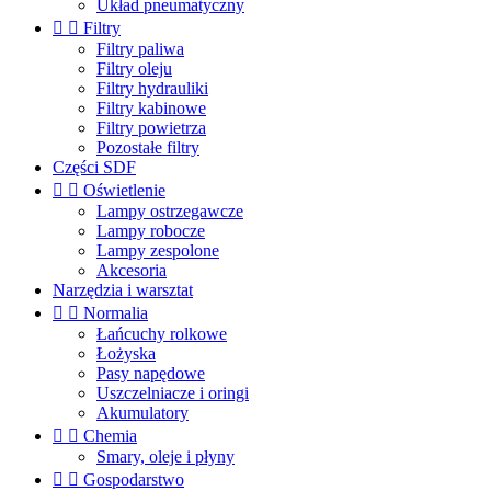
Układ pneumatyczny


Filtry
Filtry paliwa
Filtry oleju
Filtry hydrauliki
Filtry kabinowe
Filtry powietrza
Pozostałe filtry
Części SDF


Oświetlenie
Lampy ostrzegawcze
Lampy robocze
Lampy zespolone
Akcesoria
Narzędzia i warsztat


Normalia
Łańcuchy rolkowe
Łożyska
Pasy napędowe
Uszczelniacze i oringi
Akumulatory


Chemia
Smary, oleje i płyny


Gospodarstwo