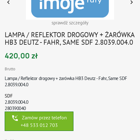


sprawdź szczegóły
LAMPA / REFLEKTOR DROGOWY + ŻARÓWKA
HB3 DEUTZ - FAHR, SAME SDF 2.8039.004.0
420,00 zł
Brutto
Lampa / Reflektor drogowy + żarówka HB3 Deutz - Fahr, Same SDF
2.8039.004.0
SDF
2.8039.004.0
280390040
phone_callback
Zamów przez telefon
+48 533 012 703