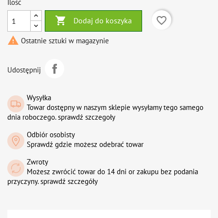
Ilość

favorite_border
Dodaj do koszyka

Ostatnie sztuki w magazynie
Udostępnij
Wysyłka
Towar dostępny w naszym sklepie wysyłamy tego samego
dnia roboczego. sprawdź szczegoły
Odbiór osobisty
Sprawdź gdzie możesz odebrać towar
Zwroty
Możesz zwrócić towar do 14 dni or zakupu bez podania
przyczyny. sprawdź szczegóły