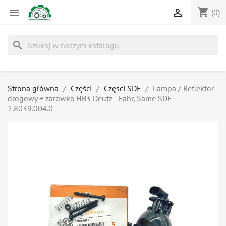
shopping_cart


(0)
search
Strona główna
Części
Części SDF
Lampa / Reflektor
drogowy + żarówka HB3 Deutz - Fahr, Same SDF
2.8039.004.0