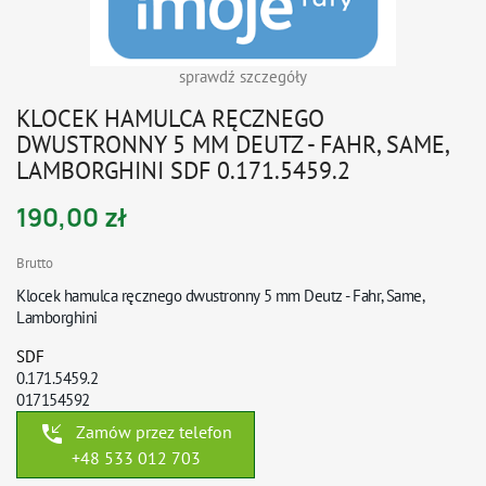
sprawdź szczegóły
KLOCEK HAMULCA RĘCZNEGO
DWUSTRONNY 5 MM DEUTZ - FAHR, SAME,
LAMBORGHINI SDF 0.171.5459.2
190,00 zł
Brutto
Klocek hamulca ręcznego dwustronny 5 mm Deutz - Fahr, Same,
Lamborghini
SDF
0.171.5459.2
017154592
phone_callback
Zamów przez telefon
+48 533 012 703