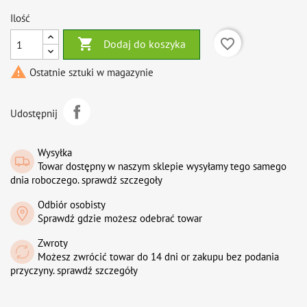
Ilość

favorite_border
Dodaj do koszyka

Ostatnie sztuki w magazynie
Udostępnij
Wysyłka
Towar dostępny w naszym sklepie wysyłamy tego samego
dnia roboczego. sprawdź szczegoły
Odbiór osobisty
Sprawdź gdzie możesz odebrać towar
Zwroty
Możesz zwrócić towar do 14 dni or zakupu bez podania
przyczyny. sprawdź szczegóły