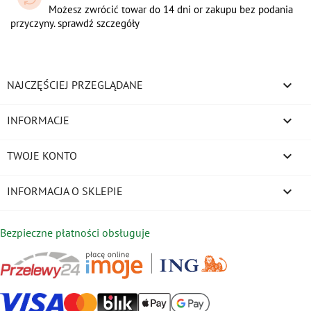
Możesz zwrócić towar do 14 dni or zakupu bez podania
przyczyny. sprawdź szczegóły

NAJCZĘŚCIEJ PRZEGLĄDANE

INFORMACJE

TWOJE KONTO
keyboard_arrow_down
INFORMACJA O SKLEPIE
Bezpieczne płatności obsługuje