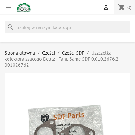
shopping_cart


(0)
search
Strona główna
Części
Części SDF
Uszczelka
kolektora ssącego Deutz - Fahr, Same SDF 0.010.2676.2
001026762