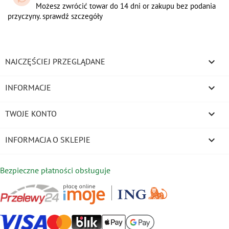
Możesz zwrócić towar do 14 dni or zakupu bez podania
przyczyny. sprawdź szczegóły

NAJCZĘŚCIEJ PRZEGLĄDANE

INFORMACJE

TWOJE KONTO
keyboard_arrow_down
INFORMACJA O SKLEPIE
Bezpieczne płatności obsługuje