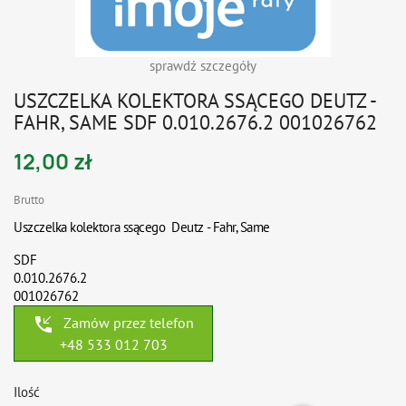
sprawdź szczegóły
USZCZELKA KOLEKTORA SSĄCEGO DEUTZ -
FAHR, SAME SDF 0.010.2676.2 001026762
12,00 zł
Brutto
Uszczelka kolektora ssącego Deutz - Fahr, Same
SDF
0.010.2676.2
001026762
phone_callback
Zamów przez telefon
+48 533 012 703
Ilość