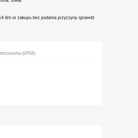
ebrać towar
4 dni or zakupu bez podania przyczyny. sprawdź
strzeżeńia (GPSR)