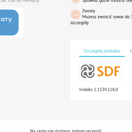
 od 3 do 60 miesięcy.
Sprawdź gdzie możesz od
Zwroty
Możesz zwrócić towar do 1
szczegóły
Szczegóły produktu
O
Indeks
2.1539.118.0
Na razie nie dodano żadnej recenzji.