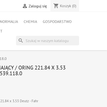
shopping_cart

Koszyk
(0)
Zaloguj się
NORMALIA
CHEMIA
GOSPODARSTWO
ET
search
118.0
AJĄCY / ORING 221.84 X 3.53
539.118.0
221.84 x 3.53 Deutz - Fahr