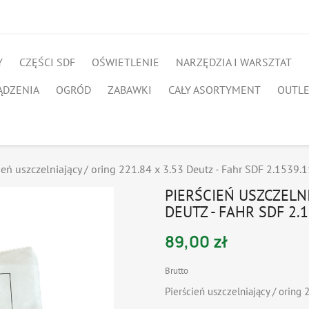
Y
CZĘŚCI SDF
OŚWIETLENIE
NARZĘDZIA I WARSZTAT
ĄDZENIA
OGRÓD
ZABAWKI
CAŁY ASORTYMENT
OUTL
ień uszczelniający / oring 221.84 x 3.53 Deutz - Fahr SDF 2.1539.
PIERŚCIEŃ USZCZELNI
DEUTZ - FAHR SDF 2.1
89,00 zł
Brutto
Pierścień uszczelniający / oring 