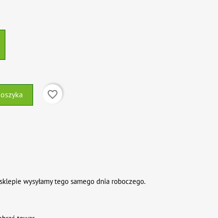
favorite_border
koszyka
sklepie wysyłamy tego samego dnia roboczego.