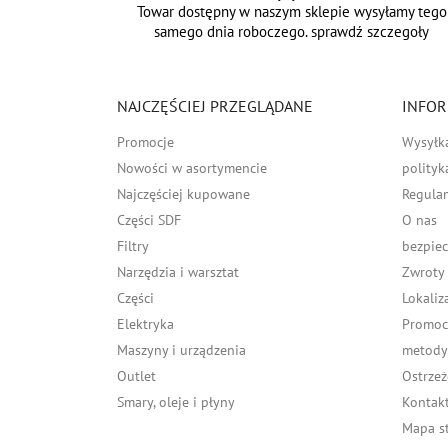
Towar dostępny w naszym sklepie wysyłamy tego
samego dnia roboczego. sprawdź szczegoły
NAJCZĘŚCIEJ PRZEGLĄDANE
INFOR
Promocje
Wysyłk
Nowości w asortymencie
polityk
Najczęściej kupowane
Regula
Części SDF
O nas
Filtry
bezpiec
Narzędzia i warsztat
Zwroty
Części
Lokaliz
Elektryka
Promocj
Maszyny i urządzenia
metody 
Outlet
Ostrzeż
Smary, oleje i płyny
Kontakt
Mapa s