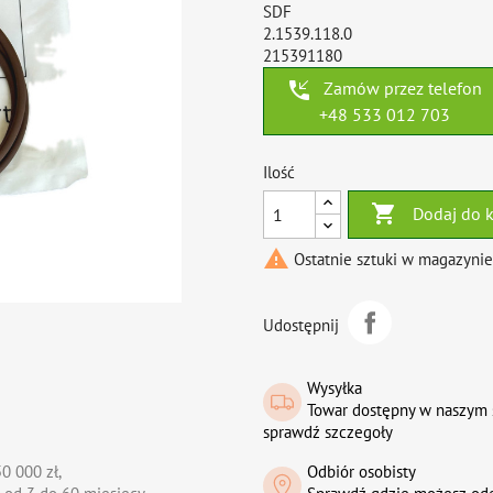
SDF
2.1539.118.0
215391180
phone_callback
Zamów przez telefon
+48 533 012 703
Ilość

Dodaj do 

Ostatnie sztuki w magazynie
Udostępnij
Wysyłka
Towar dostępny w naszym 
sprawdź szczegoły
0 000 zł,
Odbiór osobisty