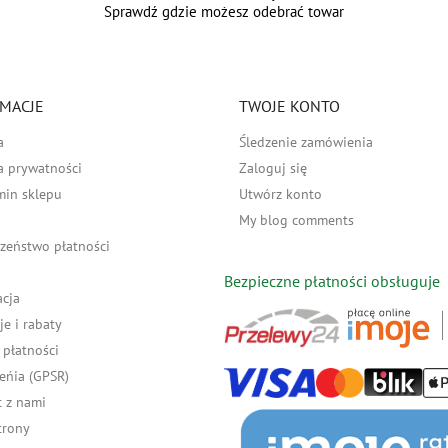
Sprawdź gdzie możesz odebrać towar
MACJE
TWOJE KONTO
a
Śledzenie zamówienia
a prywatności
Zaloguj się
min sklepu
Utwórz konto
My blog comments
zeństwo płatności
Bezpieczne płatności obsługuje
acja
e i rabaty
płatności
eńia (GPSR)
 z nami
trony