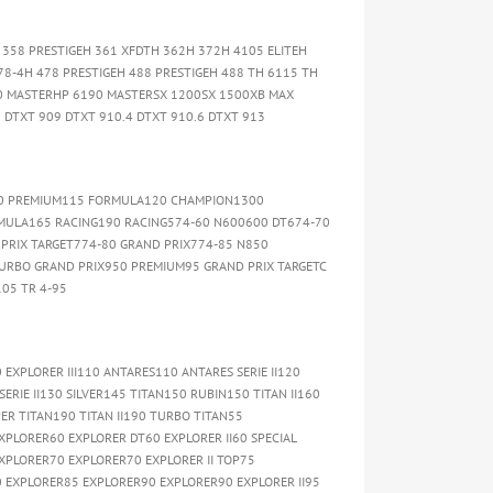
 358 PRESTIGEH 361 XFDTH 362H 372H 4105 ELITEH
8-4H 478 PRESTIGEH 488 PRESTIGEH 488 TH 6115 TH
0 MASTERHP 6190 MASTERSX 1200SX 1500XB MAX
 DTXT 909 DTXT 910.4 DTXT 910.6 DTXT 913
0 PREMIUM115 FORMULA120 CHAMPION1300
ULA165 RACING190 RACING574-60 N600600 DT674-70
PRIX TARGET774-80 GRAND PRIX774-85 N850
URBO GRAND PRIX950 PREMIUM95 GRAND PRIX TARGETC
105 TR 4-95
 EXPLORER III110 ANTARES110 ANTARES SERIE II120
RIE II130 SILVER145 TITAN150 RUBIN150 TITAN II160
PER TITAN190 TITAN II190 TURBO TITAN55
PLORER60 EXPLORER DT60 EXPLORER II60 SPECIAL
XPLORER70 EXPLORER70 EXPLORER II TOP75
 EXPLORER85 EXPLORER90 EXPLORER90 EXPLORER II95