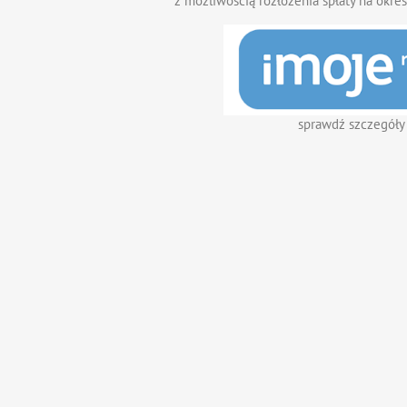
z możliwością rozłożenia spłaty na okres
sprawdź szczegóły