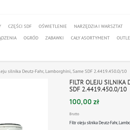
Y
CZĘŚCI SDF
OŚWIETLENIE
NARZĘDZIA I WARSZTAT
ĄDZENIA
OGRÓD
ZABAWKI
CAŁY ASORTYMENT
OUTL
oleju silnika Deutz-Fahr, Lamborghini, Same SDF 2.4419.450.0/10
FILTR OLEJU SILNIKA
SDF 2.4419.450.0/10
100,00 zł
Brutto
Filtr oleju silnika Deutz-Fahr, Lam