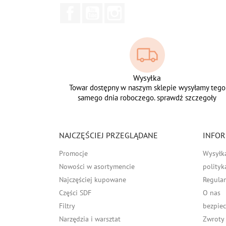
Facebook
YouTube
Instagram
Wysyłka
Towar dostępny w naszym sklepie wysyłamy tego
samego dnia roboczego. sprawdź szczegoły
NAJCZĘŚCIEJ PRZEGLĄDANE
INFOR
Promocje
Wysyłk
Nowości w asortymencie
polityk
Najczęściej kupowane
Regula
Części SDF
O nas
Filtry
bezpiec
Narzędzia i warsztat
Zwroty