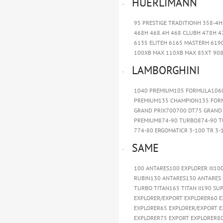
HUERLIMANN
·
95 PRESTIGE TRADITIONH 358-4H
468H 468.4H 468 CLUBH 478H 47
6135 ELITEH 6165 MASTERH 619
100XB MAX 110XB MAX 85XT 908
LAMBORGHINI
·
1040 PREMIUM105 FORMULA106
PREMIUM135 CHAMPION135 FORM
GRAND PRIX700700 DT75 GRAND 
PREMIUM874-90 TURBO874-90 T
774-80 ERGOMATICR 3-100 TR 3-
SAME
·
100 ANTARES100 EXPLORER III100
RUBIN130 ANTARES130 ANTARES SE
TURBO TITAN165 TITAN II190 SU
EXPLORER/EXPORT EXPLORER60 EX
EXPLORER65 EXPLORER/EXPORT E
EXPLORER75 EXPORT EXPLORER80