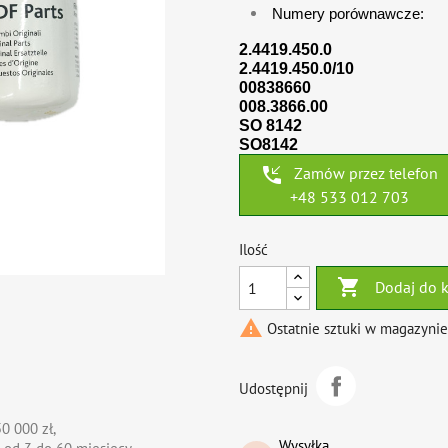
Numery porównawcze:
2.4419.450.0
2.4419.450.0/10
00838660
008.3866.00
SO 8142
SO8142
phone_callback
Zamów przez telefon
+48 533 012 703
Ilość

Dodaj do 

Ostatnie sztuki w magazynie
Udostępnij
0 000 zł,
Wysyłka