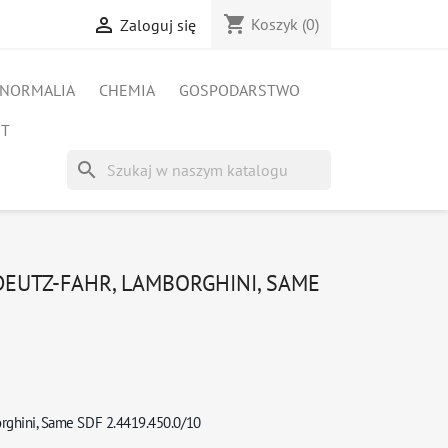
shopping_cart

Koszyk
(0)
Zaloguj się
NORMALIA
CHEMIA
GOSPODARSTWO
ET
search
 DEUTZ-FAHR, LAMBORGHINI, SAME
borghini, Same SDF 2.4419.450.0/10