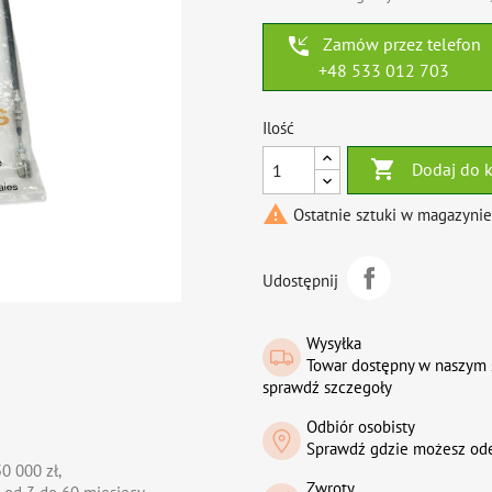
phone_callback
Zamów przez telefon
+48 533 012 703
Ilość

Dodaj do 

Ostatnie sztuki w magazynie
Udostępnij
Wysyłka
Towar dostępny w naszym 
sprawdź szczegoły
Odbiór osobisty
Sprawdź gdzie możesz od
0 000 zł,
Zwroty