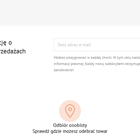
cję o
rzedażach
Możesz zrezygnować w każdej chwili. W tym celu nale
informacji prawnej. Każdy nowy subskrybent otrzymuj
zamówienie!
Odbiór osobisty
Sprawdź gdzie możesz odebrać towar