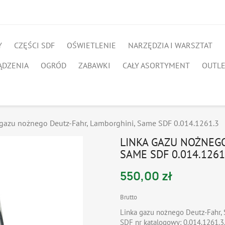
Y
CZĘŚCI SDF
OŚWIETLENIE
NARZĘDZIA I WARSZTAT
ĄDZENIA
OGRÓD
ZABAWKI
CAŁY ASORTYMENT
OUTL
 gazu nożnego Deutz-Fahr, Lamborghini, Same SDF 0.014.1261.3
LINKA GAZU NOŻNEGO
SAME SDF 0.014.1261
550,00 zł
Brutto
Linka gazu nożnego Deutz-Fahr, 
SDF nr katalogowy: 0.014.1261.