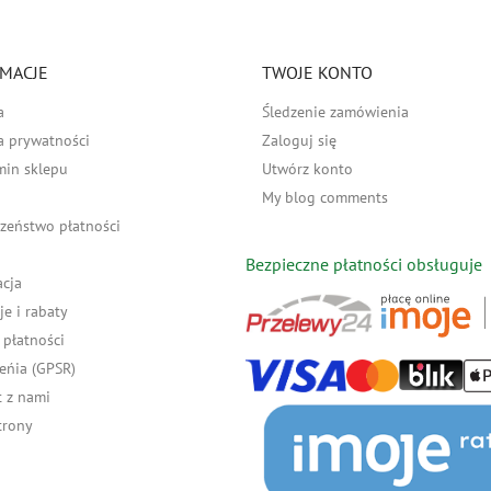
MACJE
TWOJE KONTO
a
Śledzenie zamówienia
a prywatności
Zaloguj się
min sklepu
Utwórz konto
My blog comments
zeństwo płatności
Bezpieczne płatności obsługuje
acja
e i rabaty
płatności
eńia (GPSR)
 z nami
trony