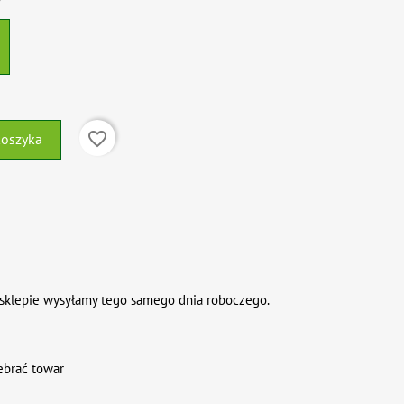
favorite_border
koszyka
sklepie wysyłamy tego samego dnia roboczego.
ebrać towar