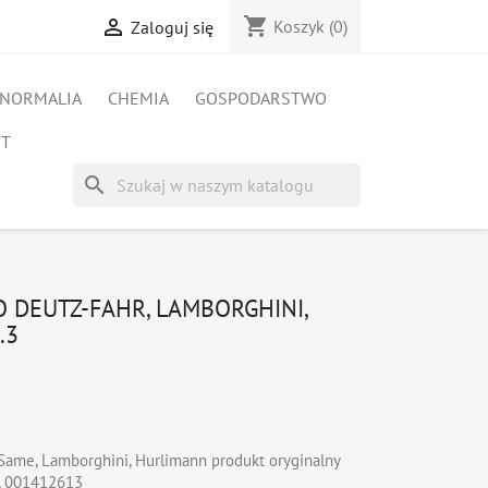
shopping_cart

Koszyk
(0)
Zaloguj się
NORMALIA
CHEMIA
GOSPODARSTWO
ET
search
 DEUTZ-FAHR, LAMBORGHINI,
.3
Same, Lamborghini, Hurlimann produkt oryginalny
3, 001412613