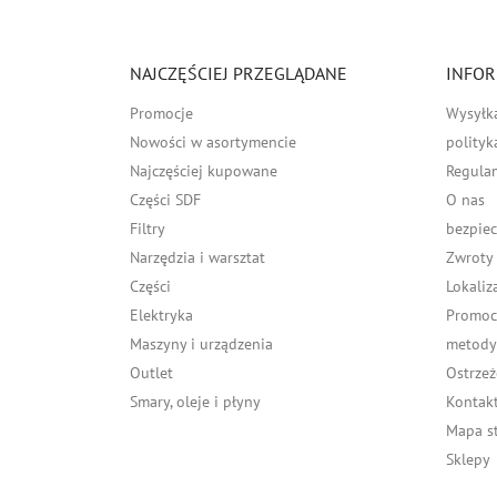
NAJCZĘŚCIEJ PRZEGLĄDANE
INFOR
Promocje
Wysyłk
Nowości w asortymencie
polityk
Najczęściej kupowane
Regula
Części SDF
O nas
Filtry
bezpiec
Narzędzia i warsztat
Zwroty
Części
Lokaliz
Elektryka
Promocj
Maszyny i urządzenia
metody 
Outlet
Ostrzeż
Smary, oleje i płyny
Kontakt
Mapa s
Sklepy