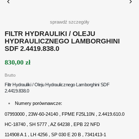


sprawdź szczegóły
FILTR HYDRAULIKI / OLEJU
HYDRAULICZNEGO LAMBORGHINI
SDF 2.4419.838.0
830,00 zł
Brutto
Filtr Hydrauliki / Oleju Hydraulicznego Lamborghini SDF
2.4419.838.0
Numery porównawcze:
07993000 , 23W-60-24140 , FPME F25L10N , 2.4419.610.0
HC-18740 , SH 5777 , AZ 64238 , EPB 22 NFD
114908 A 1 , LH 4256 , SP 030 E 20 B , 7341413-1