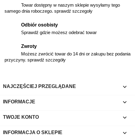
Towar dostępny w naszym sklepie wysyłamy tego
samego dnia roboczego. sprawdź szczegoły
Odbiór osobisty
Sprawdź gdzie możesz odebrać towar
Zwroty
Możesz zwrócić towar do 14 dni or zakupu bez podania
przyczyny. sprawdź szczegóły

NAJCZĘŚCIEJ PRZEGLĄDANE

INFORMACJE

TWOJE KONTO
keyboard_arrow_down
INFORMACJA O SKLEPIE