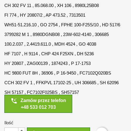
CH 302 FV 11 , 85.068.00 , XH 106 , 8980L25B08
FI 774 , HY 20807/2 , AP 473.52 , 7313501
WH51-51.216.10 , GO 2754 , FPHE 100-F25S/10 , HD 517/6
3799282 M 1 , 8980DGNB08 , 23W-602-4140 , 306685
100.2.037 , 2.4419.611.0 , MDH 4524 , GO 4038
HF 7107 , H 9114 , CHP 424 F25XN , DH 5236
HY 20807 , ZAG00139 , 1874243 , P 17-1753
HC 9800 FUT 8H , 36906 , P 16-9450 , FC7102Q020BS
CCH 302 FV 1 , FFKPVL 17102-25 , UH 306685 , SH 62096
SH 57157 , FC7102F025BS , SH57157
phone_callback
Zamów przez telefon
+48 533 012 703
Ilość