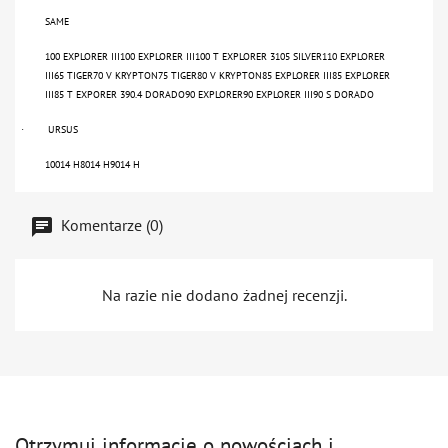
SAME
100 EXPLORER III100 EXPLORER III100 T EXPLORER 3105 SILVER110 EXPLORER
III65 TIGER70 V KRYPTON75 TIGER80 V KRYPTON85 EXPLORER III85 EXPLORER
III85 T EXPORER 390.4 DORADO90 EXPLORER90 EXPLORER III90 S DORADO
URSUS
·
10014 H8014 H9014 H
Komentarze (0)
Na razie nie dodano żadnej recenzji.
Otrzymuj informację o nowościach i