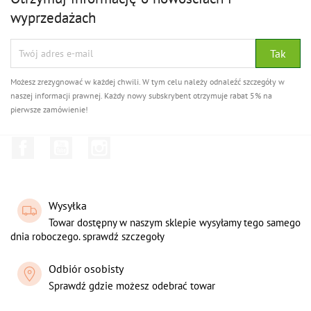
wyprzedażach
Możesz zrezygnować w każdej chwili. W tym celu należy odnaleźć szczegóły w
naszej informacji prawnej. Każdy nowy subskrybent otrzymuje rabat 5% na
pierwsze zamówienie!
Facebook
YouTube
Instagram
Wysyłka
Towar dostępny w naszym sklepie wysyłamy tego samego
dnia roboczego. sprawdź szczegoły
Odbiór osobisty
Sprawdź gdzie możesz odebrać towar