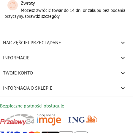
Zwroty
Możesz zwrócić towar do 14 dni or zakupu bez podania
przyczyny. sprawdź szczegóły

NAJCZĘŚCIEJ PRZEGLĄDANE

INFORMACJE

TWOJE KONTO
keyboard_arrow_down
INFORMACJA O SKLEPIE
Bezpieczne płatności obsługuje