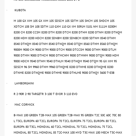
KUBOTA
·
M 100 GX IIIM 105 GX IIIM 105 SDSCM 105 SDTM 105 SHCM 105 SHDCM 105
XDTCM 108 SM 108 SDTM 110 GXM 110 GX IIM 5091M 5101 NM 5111M 8200M
8200 CM 8200 CCSM 8200 DTM 8200 DTCM 8200 DTHM 8200 DTNM 8200 DTNQM
8200 HDM 8200 HDCM 8200 SDNBM 8200 SDNBCM 8200 SDTNM 8540 DTHM
8540 DTHQM 8540 DTNM 8540 DTNQM 8540 DTQM 8560 DTHM 8560 DTHQM
9000M 9000 CM 9000 DTM 9000 DTCM 9000 DTCCSM 9000 DTHM 9000 DTLM
9000 DTMM 9000 DTMCM 9000 DTMCWM 9000 DTMWM 9000 DTQM 9000 HDM
9000 HDCM 9540 DTHM 9540 DTHLM 9540 DTHQM 9540 DTQM 95 GX IIIM 95
SDSCM 96 SM 9960 DTHM 9960 DTHQME 8200 DTHME 8200 DTHQME 8200
DTNME 8200 DTNQME 9000 DTHME 9000 DTHLME 9000 DTHQV 3600 T-E3B
LAMBORGHINI
·
R 2-90R 2-90 TARGETR 3-100 T EVOR 3-110 EVO
MAC CORMICK
·
B-MAX 100 GREEN T2B-MAX 105 GREEN T2B-MAX 95 GREEN T2C 50C 60C 70C 80
L T3CL EUROPA 60 T2CL EUROPA 70 T2CL EUROPA 75 T2CL EUROPA 80 T2CL
EUROPA 80 T3CL MONDIAL 60 T2CL MONDIAL 70 T2CL MONDIAL 75 T2CL
MONDIAL 80 T2CL MONDIAL 85 T2C-MAX 100 HYD T3C-MAX 100 MECH T3C-MAX