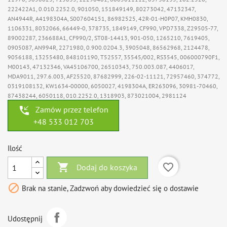
222422A1, 0.010.2252.0, 901050, 151849149, 80273042, 47132347,
AN4944R, A4198304A, S007604151, 86982525, 42R-01-H0P07, KMH0830,
1106331, 8032066, 66449-0, 378735, 1849149, CF990, VPD7338, Z29505-77,
89002287, 236688A1, CF990/2, ST08-14413, 901-050, 1265210, 7619405,
0905087, AN994R, 2271980, 0.900.0204.3, 3905048, 86562968, 2124478,
9056188, 13255480, 848101190, T52557, 35545/002, RS3545, 006000790F1,
M00143, 47132346, VA45106700, 26510343, 750.003.087, 4406017,
MDA9011, 297.6.003, AF25520, 87682999, 226-02-11121, 72957460, 374772,
0319108132, KW1634-00000, 6050027, 4198304A, ER263096, 30981-70460,
87438244, 6050118, 010.2252.0, 1318903, 873021004, 2981124
phone_callback
Zamów przez telefon
+48 533 012 703
Ilość

favorite_border
Dodaj do koszyka

Brak na stanie, Zadzwoń aby dowiedzieć się o dostawie
Udostępnij