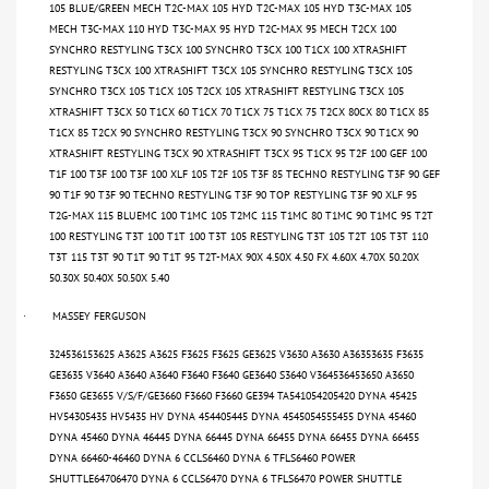
105 BLUE/GREEN MECH T2C-MAX 105 HYD T2C-MAX 105 HYD T3C-MAX 105
MECH T3C-MAX 110 HYD T3C-MAX 95 HYD T2C-MAX 95 MECH T2CX 100
SYNCHRO RESTYLING T3CX 100 SYNCHRO T3CX 100 T1CX 100 XTRASHIFT
RESTYLING T3CX 100 XTRASHIFT T3CX 105 SYNCHRO RESTYLING T3CX 105
SYNCHRO T3CX 105 T1CX 105 T2CX 105 XTRASHIFT RESTYLING T3CX 105
XTRASHIFT T3CX 50 T1CX 60 T1CX 70 T1CX 75 T1CX 75 T2CX 80CX 80 T1CX 85
T1CX 85 T2CX 90 SYNCHRO RESTYLING T3CX 90 SYNCHRO T3CX 90 T1CX 90
XTRASHIFT RESTYLING T3CX 90 XTRASHIFT T3CX 95 T1CX 95 T2F 100 GEF 100
T1F 100 T3F 100 T3F 100 XLF 105 T2F 105 T3F 85 TECHNO RESTYLING T3F 90 GEF
90 T1F 90 T3F 90 TECHNO RESTYLING T3F 90 TOP RESTYLING T3F 90 XLF 95
T2G-MAX 115 BLUEMC 100 T1MC 105 T2MC 115 T1MC 80 T1MC 90 T1MC 95 T2T
100 RESTYLING T3T 100 T1T 100 T3T 105 RESTYLING T3T 105 T2T 105 T3T 110
T3T 115 T3T 90 T1T 90 T1T 95 T2T-MAX 90X 4.50X 4.50 FX 4.60X 4.70X 50.20X
50.30X 50.40X 50.50X 5.40
MASSEY FERGUSON
·
324536153625 A3625 A3625 F3625 F3625 GE3625 V3630 A3630 A36353635 F3635
GE3635 V3640 A3640 A3640 F3640 F3640 GE3640 S3640 V364536453650 A3650
F3650 GE3655 V/S/F/GE3660 F3660 F3660 GE394 TA541054205420 DYNA 45425
HV54305435 HV5435 HV DYNA 454405445 DYNA 4545054555455 DYNA 45460
DYNA 45460 DYNA 46445 DYNA 66445 DYNA 66455 DYNA 66455 DYNA 66455
DYNA 66460-46460 DYNA 6 CCLS6460 DYNA 6 TFLS6460 POWER
SHUTTLE64706470 DYNA 6 CCLS6470 DYNA 6 TFLS6470 POWER SHUTTLE