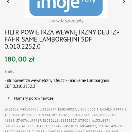


sprawdź szczegóły
FILTR POWIETRZA WEWNĘTRZNY DEUTZ -
FAHR SAME LAMBORGHINI SDF
0.010.2252.0
180,00 zł
Brutto
Filtr powietrza wewnętrzny Deutz - Fahr Same Lamborghini
SDF
0.010.2252.0
Numery porównawcze
:
SA16302, V45106700, 13316874, E605A0027, 0.900.0301.1, E434LS, 53943N,
1000486TOY, 1105601, 9784, RE505261, 05048, 87438246, 90002043,
46569, S7407A, L99967, E6050118, 86555827, 875004, A13316874,
E6050027, AES2669, DA2015, 17742-30510-71, 605A0027, 561947, 42N-02-
11970, 3658023, T15835, 12290401, 6005011112, 05730135, 102.2520,