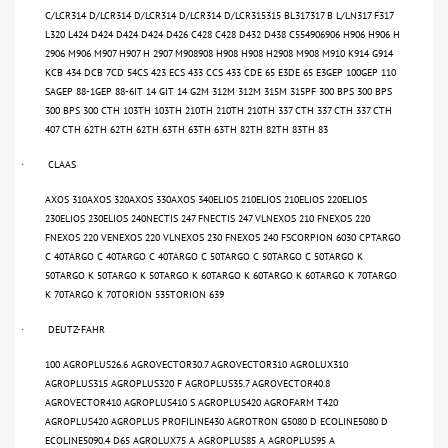
C/LCR314 D/LCR314 D/LCR314 D/LCR314 D/LCR315315 BL317317 B L/LN317 F317
L320 L424 D424 D424 D424 D426 C428 C428 D432 D438 C554906906 H906 H906 H
2906 M906 M907 H907 H 2907 M908908 H908 H908 H2908 M908 M910 K914 G914
KCB 434 DCB 7CD 54CS 423 ECS 433 CCS 433 CDE 65 E3DE 65 E3GEP 100GEP 110
SAGEP 88-1GEP 88-6IT 14 GIT 14 G2M 312M 312M 315M 315PF 300 BPS 300 BPS
300 BPS 300 CTH 103TH 103TH 210TH 210TH 210TH 337 CTH 337 CTH 337 CTH
407 CTH 62TH 62TH 62TH 63TH 63TH 63TH 82TH 82TH 83TH 83
CLAAS
·
AXOS 310AXOS 320AXOS 330AXOS 340ELIOS 210ELIOS 210ELIOS 220ELIOS
230ELIOS 230ELIOS 240NECTIS 247 FNECTIS 247 VLNEXOS 210 FNEXOS 220
FNEXOS 220 VENEXOS 220 VLNEXOS 230 FNEXOS 240 FSCORPION 6030 CPTARGO
C 40TARGO C 40TARGO C 40TARGO C 50TARGO C 50TARGO C 50TARGO K
50TARGO K 50TARGO K 50TARGO K 60TARGO K 60TARGO K 60TARGO K 70TARGO
K 70TARGO K 70TORION 535TORION 639
DEUTZ-FAHR
·
100 AGROPLUS26.6 AGROVECTOR30.7 AGROVECTOR310 AGROLUX310
AGROPLUS315 AGROPLUS320 F AGROPLUS35.7 AGROVECTOR40.8
AGROVECTOR410 AGROPLUS410 S AGROPLUS420 AGROFARM T420
AGROPLUS420 AGROPLUS PROFILINE430 AGROTRON G5080 D ECOLINE5080 D
ECOLINE5090.4 D65 AGROLUX75 A AGROPLUS85 A AGROPLUS95 A