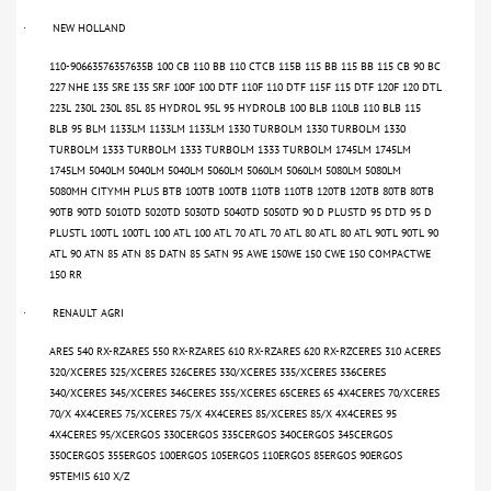
NEW HOLLAND
·
110-90663576357635B 100 CB 110 BB 110 CTCB 115B 115 BB 115 BB 115 CB 90 BC
227 NHE 135 SRE 135 SRF 100F 100 DTF 110F 110 DTF 115F 115 DTF 120F 120 DTL
223L 230L 230L 85L 85 HYDROL 95L 95 HYDROLB 100 BLB 110LB 110 BLB 115
BLB 95 BLM 1133LM 1133LM 1133LM 1330 TURBOLM 1330 TURBOLM 1330
TURBOLM 1333 TURBOLM 1333 TURBOLM 1333 TURBOLM 1745LM 1745LM
1745LM 5040LM 5040LM 5040LM 5060LM 5060LM 5060LM 5080LM 5080LM
5080MH CITYMH PLUS BTB 100TB 100TB 110TB 110TB 120TB 120TB 80TB 80TB
90TB 90TD 5010TD 5020TD 5030TD 5040TD 5050TD 90 D PLUSTD 95 DTD 95 D
PLUSTL 100TL 100TL 100 ATL 100 ATL 70 ATL 70 ATL 80 ATL 80 ATL 90TL 90TL 90
ATL 90 ATN 85 ATN 85 DATN 85 SATN 95 AWE 150WE 150 CWE 150 COMPACTWE
150 RR
RENAULT AGRI
·
ARES 540 RX-RZARES 550 RX-RZARES 610 RX-RZARES 620 RX-RZCERES 310 ACERES
320/XCERES 325/XCERES 326CERES 330/XCERES 335/XCERES 336CERES
340/XCERES 345/XCERES 346CERES 355/XCERES 65CERES 65 4X4CERES 70/XCERES
70/X 4X4CERES 75/XCERES 75/X 4X4CERES 85/XCERES 85/X 4X4CERES 95
4X4CERES 95/XCERGOS 330CERGOS 335CERGOS 340CERGOS 345CERGOS
350CERGOS 355ERGOS 100ERGOS 105ERGOS 110ERGOS 85ERGOS 90ERGOS
95TEMIS 610 X/Z