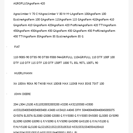
AGROPLUSAgroFarm 420
Agroclimber V 70 C-NAgroclimber V 80 N-M-LAgroFarm 100AgroFarm 100
EcolineAgroFarm 100 GAgroFarm 115AgroFarm 115 GAgroFarm 410AgroFarm 410
GAgroFarm 410 GAgroFarm 420AgroFarm 420 ProfilineAgroFarm 420 TTVAgroFarm
430AgroFarm 430AgroFarm 430 GAgroFarm 430 GAgroFarm 430 ProfilineAgroFarm
430 TTVAgroFarm 85AgroFarm 85 EcolineAgrofarm 85 G
FIAT
·
110-9085-90 DT85-90 DT88-9388-94AGRIFULL 110AGRIFULL 110 DTF 100F 100
DTF 110 DTF 115 DTF 120 DTF 130FT 1000 TL 85L 95TL 100TL 90
HUERLIMANN
·
XA 100XA 90XA 90 T4IXB MAX 100XB MAX 110XB MAX 85XE 75XT 100
JOHN DEERE
·
204 L304 L3100 A3110320032003200 A3200 AX32103300 A3300
AX33103400340034003400 A3400 AX3410 A4045 DFM 5044004400440045005075
GV5076 EL5076 EL5080 G5080 G5080 G F/V5080 G F/V5083 EN5085 GL5085 GV5090
EL5090 G5090 G5090 G F/V5090 G F/V5090 GH5090 GH5100 G F/N/V5100 G
F/N/V5100 GL5100 GL52105215521553105310 N53155315540354105410
N5415541555105510 N551555156403850 L850 L PL