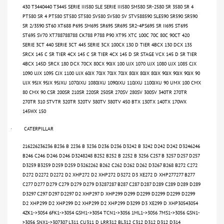
430 T3440440 T3445 SERIE III580 SLE SERIE III580 SM580 SR-2580 SR 3580 SR 4
PT580 SR 4 PT580 ST580 ST580 SV580 SV580 SV STV588590 SLE590 SR590 SR590
SR 2/3590 ST60 XT688 P695 SM695 SR695 SR695 SR2-4PS695 SR II695 ST695
ST695 SV70 XT788788788 CK788 P788 P90 XT95 XTC 100C 70C 80C 90CT 420
SERIE 3CT 440 SERIE 3CT 445 SERIE 3CX 100CX 130 D TIER 4BCX 130 DCX 135
SRCX 145 C SR TIER 4CX 145 C SR TIER 4CX 145 D SR STAGE VCX 145 D SR TIER
4BCX 145D SRCX 180 DCX 70CX 80CX 90JX 100 UJX 1070 UJX 1080 UJX 1085 CJX
1090 UJX 1095 CJX 1100 UJX 60JX 70JX 70JX 70JX 80JX 80JX 80JX 90JX 90JX 90JX 90
UJX 95JX 95JX 95JXU 1070JXU 1080JXU 1090JXU 110JXU 1100JXU 90 UMX 100 CMX
80 CMX 90 CSR 200SR 210SR 220SR 250SR 270SV 280SV 300SV 340TR 270TR
270TR 310 STVTR 320TR 320TV 380TV 380TV 450 BTX 130TX 140TX 170WX
145WX 150
CATERPILLAR
·
216226236236 B236 B 2236 B 3236 D236 D236 D3242 B 3242 D242 D242 D3246246
B246 C246 D246 D246 D3248248 B252 B252 B 2252 B 3256 C257 B 3257 D257 D257
D3259 B3259 D259 D259 D3262262 B262 C262 D262 D262 D3267 B268 B272 C272
D272 D2272 D2272 D2 XHP272 D2 XHP272 D3272 D3 XE272 D XHP277277 B277
C277 D277 D279 C279 D279 D279 D3287287 B287 C287 D287 D289 C289 D289 D289
D3297 C297 D297 D2297 D2 XHP297 D XHP299 D299 D2299 D2299 D2299 D2299
D2 XHP299 D2 XHP299 D2 XHP299 D2 XHP299 D3299 D3 XE299 D XHP30543054
4ZK1->3054 6FK1->3054 GSM1->3054 TCN1->3056 1ML1->3056 7MS1->3056 GSN1-
>3056 SNX1->307307 L311 CU311 D LRR312 BL312 C312 D312 D312 D314