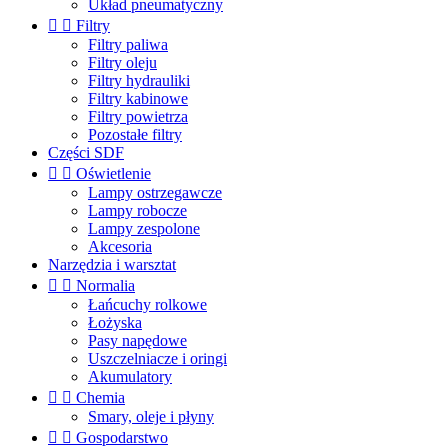
Układ pneumatyczny


Filtry
Filtry paliwa
Filtry oleju
Filtry hydrauliki
Filtry kabinowe
Filtry powietrza
Pozostałe filtry
Części SDF


Oświetlenie
Lampy ostrzegawcze
Lampy robocze
Lampy zespolone
Akcesoria
Narzędzia i warsztat


Normalia
Łańcuchy rolkowe
Łożyska
Pasy napędowe
Uszczelniacze i oringi
Akumulatory


Chemia
Smary, oleje i płyny


Gospodarstwo