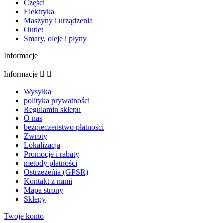
Części
Elektryka
Maszyny i urządzenia
Outlet
Smary, oleje i płyny
Informacje
Informacje


Wysyłka
polityka prywatności
Regulamin sklepu
O nas
bezpieczeństwo płatności
Zwroty
Lokalizacja
Promocje i rabaty
metody płatności
Ostrzeżeńia (GPSR)
Kontakt z nami
Mapa strony
Sklepy
Twoje konto