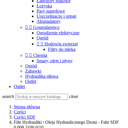
Łańcuchy rolkowe
Łożyska
Pasy napędowe
Uszczelniacze i oringi
Akumulatory


Gospodarstwo
Ogrodzenie elektryczne
Ogród


Hodowla zwierząt
Filtry do mleka


Chemia
Smary, oleje i płyny
Ogród
Zabawki
Hydraulika siłowa
Outlet
Outlet
search
clear
Strona główna
Części
Części SDF
Filtr Hydrauliki / Oleju Hydraulicznego Deutz - Fahr SDF
0.008.3100.0/10