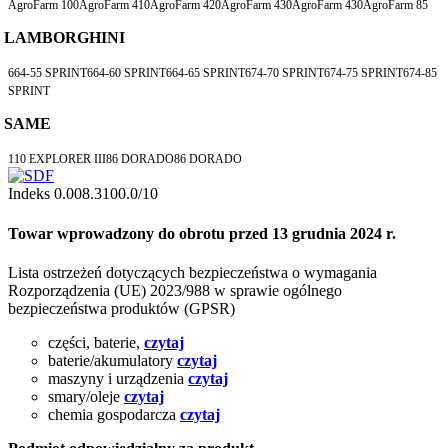
AgroFarm 100AgroFarm 410AgroFarm 420AgroFarm 430AgroFarm 430AgroFarm 85
LAMBORGHINI
664-55 SPRINT664-60 SPRINT664-65 SPRINT674-70 SPRINT674-75 SPRINT674-85
SPRINT
SAME
110 EXPLORER III86 DORADO86 DORADO
Indeks
0.008.3100.0/10
Towar wprowadzony do obrotu przed 13 grudnia 2024 r.
Lista ostrzeżeń dotyczących bezpieczeństwa o wymagania
Rozporządzenia (UE) 2023/988 w sprawie ogólnego
bezpieczeństwa produktów (GPSR)
części, baterie,
czytaj
baterie/akumulatory
czytaj
maszyny i urządzenia
czytaj
smary/oleje
czytaj
chemia gospodarcza
czytaj