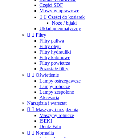
Części SDF
Maszyny uprawowe


Części do kosiarek
Noże / bijaki
Układ pneumatyczny


Filtry
Filtry paliwa
Filtry oleju
Filtry hydrauliki
Filtry kabinowe
Filtry powietrza
Pozostałe filtry


Oświetlenie
Lampy ostrzegawcze
Lampy robocze
Lampy zespolone
Akcesoria
Narzędzia i warsztat


Maszyny i urządzenia
Maszyny rolnicze
ISEKI
Deutz Fahr


Normalia