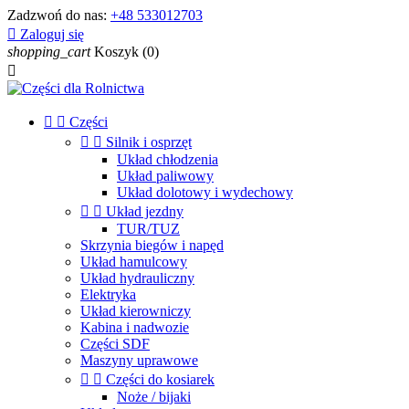
Zadzwoń do nas:
+48 533012703

Zaloguj się
shopping_cart
Koszyk
(0)



Części


Silnik i osprzęt
Układ chłodzenia
Układ paliwowy
Układ dolotowy i wydechowy


Układ jezdny
TUR/TUZ
Skrzynia biegów i napęd
Układ hamulcowy
Układ hydrauliczny
Elektryka
Układ kierowniczy
Kabina i nadwozie
Części SDF
Maszyny uprawowe


Części do kosiarek
Noże / bijaki