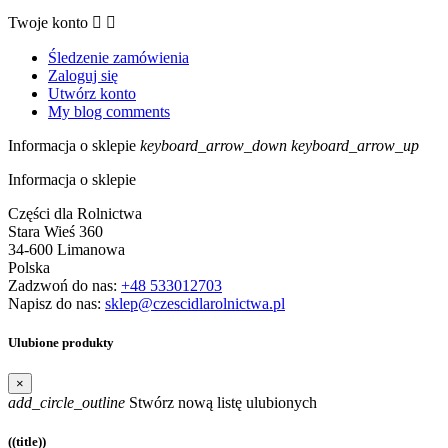
Twoje konto


Śledzenie zamówienia
Zaloguj się
Utwórz konto
My blog comments
Informacja o sklepie
keyboard_arrow_down
keyboard_arrow_up
Informacja o sklepie
Części dla Rolnictwa
Stara Wieś 360
34-600 Limanowa
Polska
Zadzwoń do nas:
+48 533012703
Napisz do nas:
sklep@czescidlarolnictwa.pl
Ulubione produkty
×
add_circle_outline
Stwórz nową listę ulubionych
((title))