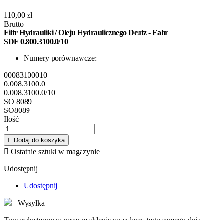
110,00 zł
Brutto
Filtr
Hydrauliki / Oleju Hydraulicznego Deutz - Fahr
SDF
0.800.3100.0/10
Numery porównawcze:
00083100010
0.008.3100.0
0.008.3100.0/10
SO 8089
SO8089
Ilość

Dodaj do koszyka

Ostatnie sztuki w magazynie
Udostępnij
Udostępnij
Wysyłka
Towar dostępny w naszym sklepie wysyłamy tego samego dnia