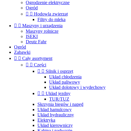
Ogrodzenie elektryczne
Ogród


Hodowla zwierząt
Filtry do mleka


Maszyny i urządzenia
Maszyny rolnicze
ISEKI
Deutz Fahr
Ogród
Zabawki


Cały asortyment


Części


Silnik i osprzęt
Układ chłodzenia
Układ paliwowy
Układ dolotowy i wydechowy


Układ jezdny
TUR/TUZ
Skrzynia biegów i napęd
Układ hamulcowy
Układ hydrauliczny
Elektryka
Układ kierowniczy
Kabina i nadwozie