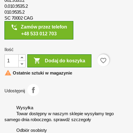
001.9535.2
0.010.9535.2
010.9535.2
SC 70002 CAG
phone_callback
Zamów przez telefon
+48 533 012 703
Ilość

favorite_border
Dodaj do koszyka

Ostatnie sztuki w magazynie
Udostępnij
Wysyłka
Towar dostępny w naszym sklepie wysyłamy tego
samego dnia roboczego. sprawdź szczegoły
Odbiór osobisty