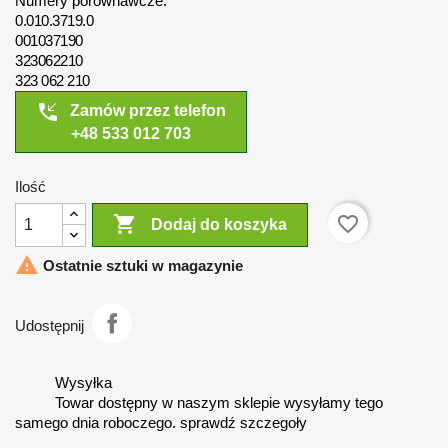
Numery porównawcze:
0.010.3719.0
001037190
323062210
323 062 210
phone_callback
Zamów przez telefon
+48 533 012 703
Ilość

favorite_border
Dodaj do koszyka

Ostatnie sztuki w magazynie
Udostępnij
Wysyłka
Towar dostępny w naszym sklepie wysyłamy tego
samego dnia roboczego. sprawdź szczegoły