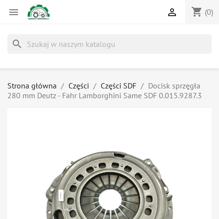
shopping_cart


(0)
search
Strona główna
Części
Części SDF
Docisk sprzęgła
280 mm Deutz - Fahr Lamborghini Same SDF 0.015.9287.3