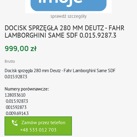
sprawdź szczegóły
DOCISK SPRZĘGŁA 280 MM DEUTZ - FAHR
LAMBORGHINI SAME SDF 0.015.9287.3
999,00 zł
Brutto
Docisk sprzęgła 280 mm Deutz - Fahr Lamborghini Same SDF
0.015.9287.3
Numery porównawcze:
128033610
0.015.9287.3
001592873
0.009.6914.3
phone_callback
Zamów przez telefon
+48 533 012 703