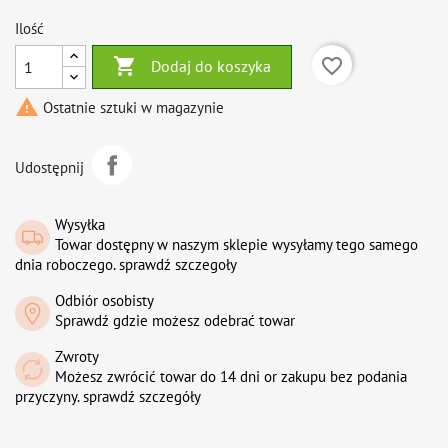
Ilość

favorite_border
Dodaj do koszyka

Ostatnie sztuki w magazynie
Udostępnij
Wysyłka
Towar dostępny w naszym sklepie wysyłamy tego samego
dnia roboczego. sprawdź szczegoły
Odbiór osobisty
Sprawdź gdzie możesz odebrać towar
Zwroty
Możesz zwrócić towar do 14 dni or zakupu bez podania
przyczyny. sprawdź szczegóły