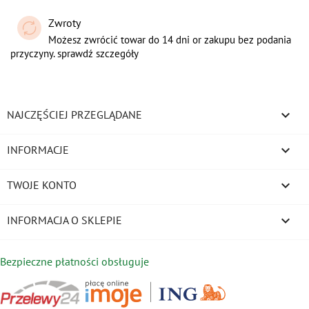
Zwroty
Możesz zwrócić towar do 14 dni or zakupu bez podania
przyczyny. sprawdź szczegóły

NAJCZĘŚCIEJ PRZEGLĄDANE

INFORMACJE

TWOJE KONTO
keyboard_arrow_down
INFORMACJA O SKLEPIE
Bezpieczne płatności obsługuje