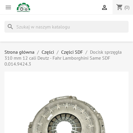
shopping_cart


(0)
search
Strona główna
Części
Części SDF
Docisk sprzęgła
310 mm 12 cali Deutz - Fahr Lamborghini Same SDF
0.014.9424.3