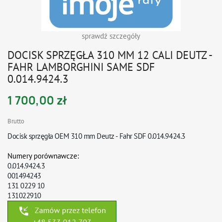
sprawdź szczegóły
DOCISK SPRZĘGŁA 310 MM 12 CALI DEUTZ -
FAHR LAMBORGHINI SAME SDF
0.014.9424.3
1 700,00 zł
Brutto
Docisk sprzęgła OEM 310 mm Deutz - Fahr SDF 0.014.9424.3
Numery porównawcze:
0.014.9424.3
001494243
131 0229 10
131022910
phone_callback
Zamów przez telefon