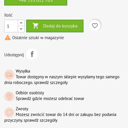
+48 533 012 703
Ilość

favorite_border
Dodaj do koszyka

Ostatnie sztuki w magazynie
Udostępnij
Wysyłka
Towar dostępny w naszym sklepie wysyłamy tego samego
dnia roboczego. sprawdź szczegoły
Odbiór osobisty
Sprawdź gdzie możesz odebrać towar
Zwroty
Możesz zwrócić towar do 14 dni or zakupu bez podania
przyczyny. sprawdź szczegóły