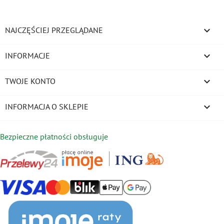

NAJCZĘŚCIEJ PRZEGLĄDANE

INFORMACJE

TWOJE KONTO
keyboard_arrow_down
INFORMACJA O SKLEPIE
Bezpieczne płatności obsługuje