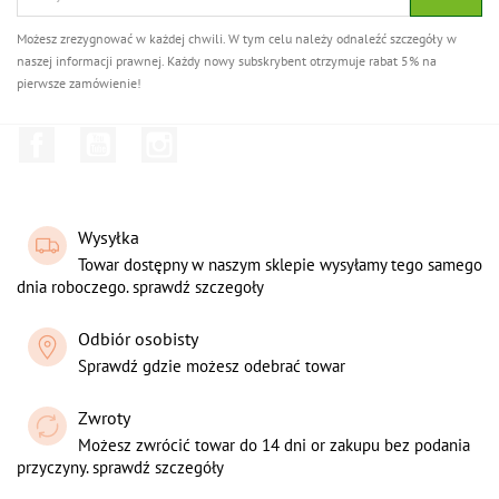
Możesz zrezygnować w każdej chwili. W tym celu należy odnaleźć szczegóły w
naszej informacji prawnej. Każdy nowy subskrybent otrzymuje rabat 5% na
pierwsze zamówienie!
Facebook
YouTube
Instagram
Wysyłka
Towar dostępny w naszym sklepie wysyłamy tego samego
dnia roboczego. sprawdź szczegoły
Odbiór osobisty
Sprawdź gdzie możesz odebrać towar
Zwroty
Możesz zwrócić towar do 14 dni or zakupu bez podania
przyczyny. sprawdź szczegóły