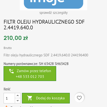
sprawdź szczegóły
FILTR OLEJU HYDRAULICZNEGO SDF
2.4419.640.0
210,00 zł
Brutto
Filtr oleju hydraulicznego SDF 2.4419.640.0 244196400
Numery porównawcze: SH 63428 SH63428
phone_callback
Zamów przez telefon
+48 533 012 703
Ilość

favorite_border
Dodaj do koszyka