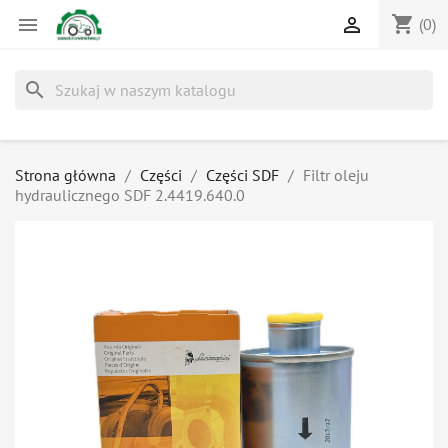
shopping_cart


(0)
search
Strona główna
Części
Części SDF
Filtr oleju
hydraulicznego SDF 2.4419.640.0