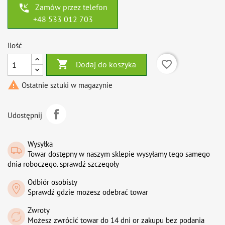
phone_callback
Zamów przez telefon
+48 533 012 703
Ilość

favorite_border
Dodaj do koszyka

Ostatnie sztuki w magazynie
Udostępnij
Wysyłka
Towar dostępny w naszym sklepie wysyłamy tego samego
dnia roboczego. sprawdź szczegoły
Odbiór osobisty
Sprawdź gdzie możesz odebrać towar
Zwroty
Możesz zwrócić towar do 14 dni or zakupu bez podania