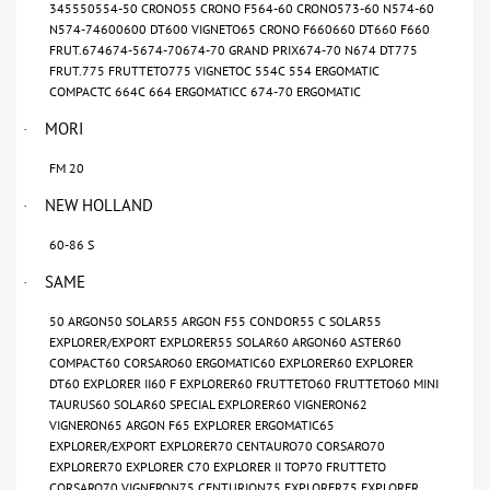
345550554-50 CRONO55 CRONO F564-60 CRONO573-60 N574-60
N574-74600600 DT600 VIGNETO65 CRONO F660660 DT660 F660
FRUT.674674-5674-70674-70 GRAND PRIX674-70 N674 DT775
FRUT.775 FRUTTETO775 VIGNETOC 554C 554 ERGOMATIC
COMPACTC 664C 664 ERGOMATICC 674-70 ERGOMATIC
MORI
·
FM 20
NEW HOLLAND
·
60-86 S
SAME
·
50 ARGON50 SOLAR55 ARGON F55 CONDOR55 C SOLAR55
EXPLORER/EXPORT EXPLORER55 SOLAR60 ARGON60 ASTER60
COMPACT60 CORSARO60 ERGOMATIC60 EXPLORER60 EXPLORER
DT60 EXPLORER II60 F EXPLORER60 FRUTTETO60 FRUTTETO60 MINI
TAURUS60 SOLAR60 SPECIAL EXPLORER60 VIGNERON62
VIGNERON65 ARGON F65 EXPLORER ERGOMATIC65
EXPLORER/EXPORT EXPLORER70 CENTAURO70 CORSARO70
EXPLORER70 EXPLORER C70 EXPLORER II TOP70 FRUTTETO
CORSARO70 VIGNERON75 CENTURION75 EXPLORER75 EXPLORER