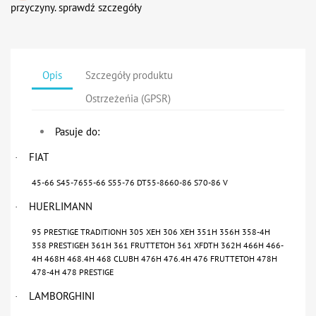
przyczyny. sprawdź szczegóły
Opis
Szczegóły produktu
Ostrzeżeńia (GPSR)
Pasuje do:
FIAT
·
45-66 S45-7655-66 S55-76 DT55-8660-86 S70-86 V
HUERLIMANN
·
95 PRESTIGE TRADITIONH 305 XEH 306 XEH 351H 356H 358-4H
358 PRESTIGEH 361H 361 FRUTTETOH 361 XFDTH 362H 466H 466-
4H 468H 468.4H 468 CLUBH 476H 476.4H 476 FRUTTETOH 478H
478-4H 478 PRESTIGE
LAMBORGHINI
·