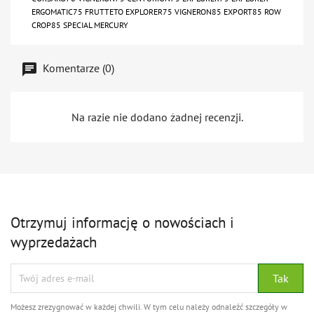
ERGOMATIC75 FRUTTETO EXPLORER75 VIGNERON85 EXPORT85 ROW
CROP85 SPECIAL MERCURY
Komentarze (0)
Na razie nie dodano żadnej recenzji.
Otrzymuj informację o nowościach i
wyprzedażach
Możesz zrezygnować w każdej chwili. W tym celu należy odnaleźć szczegóły w