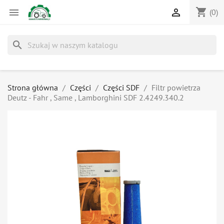
shopping_cart


(0)
search
Strona główna
Części
Części SDF
Filtr powietrza
Deutz - Fahr , Same , Lamborghini SDF 2.4249.340.2