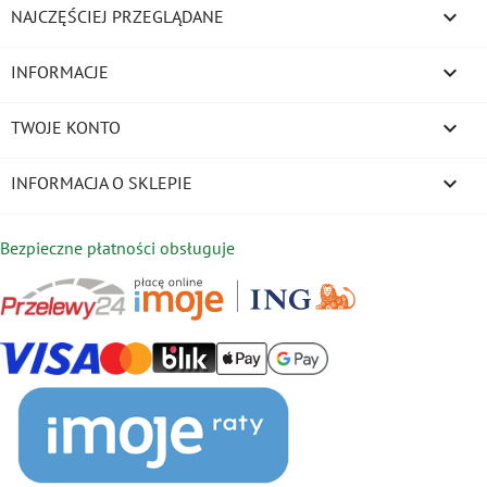

NAJCZĘŚCIEJ PRZEGLĄDANE

INFORMACJE

TWOJE KONTO
keyboard_arrow_down
INFORMACJA O SKLEPIE
Bezpieczne płatności obsługuje