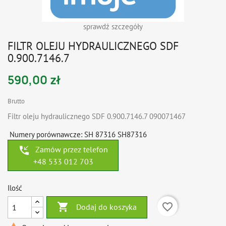
sprawdź szczegóły
FILTR OLEJU HYDRAULICZNEGO SDF
0.900.7146.7
590,00 zł
Brutto
Filtr oleju hydraulicznego SDF 0.900.7146.7 090071467
Numery porównawcze: SH 87316 SH87316
phone_callback
Zamów przez telefon
+48 533 012 703
Ilość

favorite_border
Dodaj do koszyka