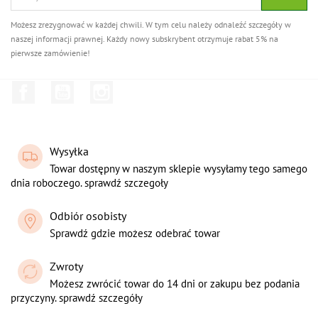
Możesz zrezygnować w każdej chwili. W tym celu należy odnaleźć szczegóły w
naszej informacji prawnej. Każdy nowy subskrybent otrzymuje rabat 5% na
pierwsze zamówienie!
Facebook
YouTube
Instagram
Wysyłka
Towar dostępny w naszym sklepie wysyłamy tego samego
dnia roboczego. sprawdź szczegoły
Odbiór osobisty
Sprawdź gdzie możesz odebrać towar
Zwroty
Możesz zwrócić towar do 14 dni or zakupu bez podania
przyczyny. sprawdź szczegóły