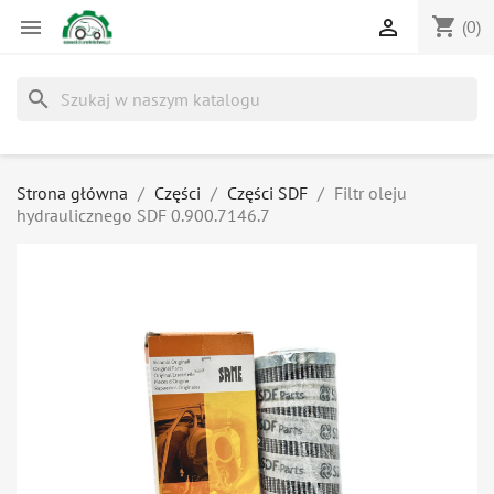
shopping_cart


(0)
search
Strona główna
Części
Części SDF
Filtr oleju
hydraulicznego SDF 0.900.7146.7