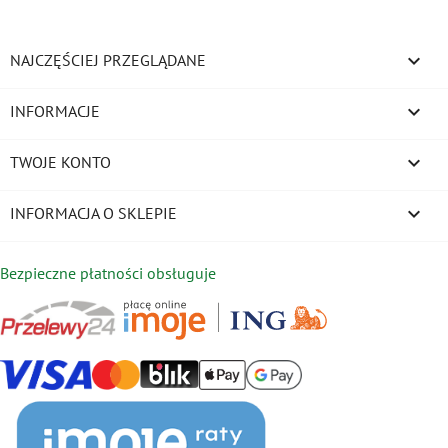

NAJCZĘŚCIEJ PRZEGLĄDANE

INFORMACJE

TWOJE KONTO
keyboard_arrow_down
INFORMACJA O SKLEPIE
Bezpieczne płatności obsługuje