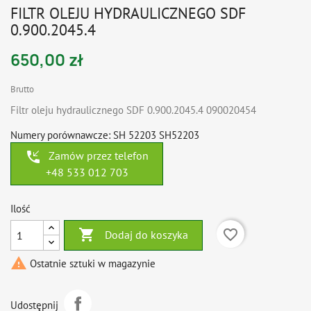
FILTR OLEJU HYDRAULICZNEGO SDF
0.900.2045.4
650,00 zł
Brutto
Filtr oleju hydraulicznego SDF 0.900.2045.4 090020454
Numery porównawcze: SH 52203 SH52203
phone_callback
Zamów przez telefon
+48 533 012 703
Ilość

favorite_border
Dodaj do koszyka

Ostatnie sztuki w magazynie
Udostępnij