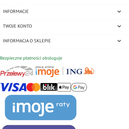

INFORMACJE

TWOJE KONTO
keyboard_arrow_down
INFORMACJA O SKLEPIE
Bezpieczne płatności obsługuje