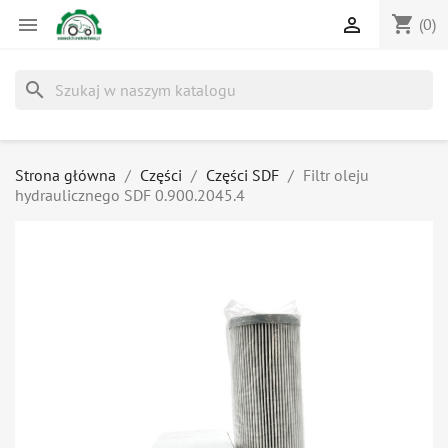
shopping_cart


(0)
search
Strona główna
Części
Części SDF
Filtr oleju
hydraulicznego SDF 0.900.2045.4