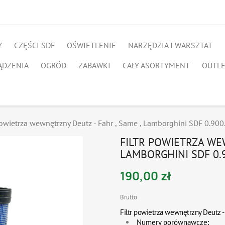
Y
CZĘŚCI SDF
OŚWIETLENIE
NARZĘDZIA I WARSZTAT
ĄDZENIA
OGRÓD
ZABAWKI
CAŁY ASORTYMENT
OUTL
powietrza wewnętrzny Deutz - Fahr , Same , Lamborghini SDF 0.900
FILTR POWIETRZA WEW
LAMBORGHINI SDF 0.9
190,00 zł
Brutto
Filtr powietrza wewnętrzny Deutz -
Numery porównawcze: