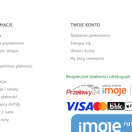
MACJE
TWOJE KONTO
a
Śledzenie zamówienia
a prywatności
Zaloguj się
min sklepu
Utwórz konto
My blog comments
zeństwo płatności
Bezpieczne płatności obsługuje
acja
e i rabaty
płatności
eńia (GPSR)
 z nami
trony