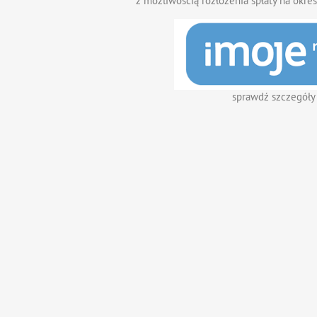
z możliwością rozłożenia spłaty na okres
sprawdź szczegóły