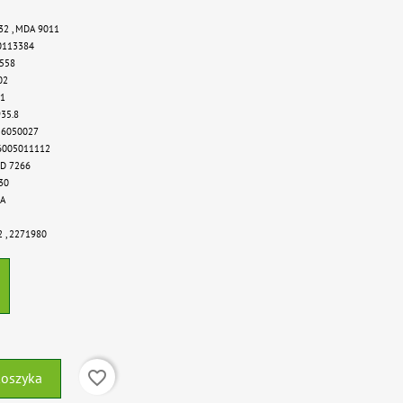
32 ,
MDA 9011
0113384
5558
02
 1
935.8
 6050027
6005011112
D 7266
30
 A
 ,
2271980
favorite_border
koszyka