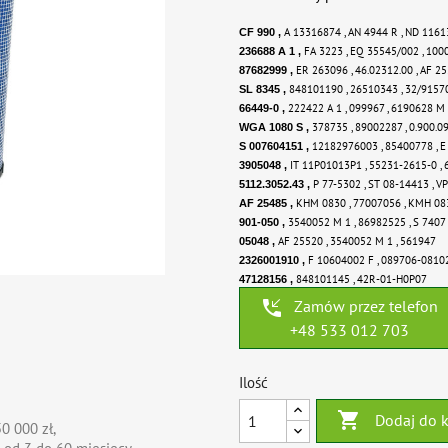
A 13316874 ,
AN 4944 R ,
ND 1161
CF 990 ,
FA 3223 ,
EQ 35545/002 ,
100
236688 A 1 ,
ER 263096 ,
46.02312.00 ,
AF 2
87682999 ,
848101190 ,
26510343 ,
32/9157
SL 8345 ,
222422 A 1 ,
099967 ,
6190628 M
66449-0 ,
378735 ,
89002287 ,
0.900.0
WGA 1080 S ,
12182976003 ,
85400778 ,
E
S 007604151 ,
IT 11P01013P1 ,
55231-2615-0 ,
3905048 ,
P 77-5302 ,
ST 08-14413 ,
VP
5112.3052.43 ,
KHM 0830 ,
77007056 ,
KMH 08
AF 25485 ,
3540052 M 1 ,
86982525 ,
S 7407
901-050 ,
AF 25520 ,
3540052 M 1 ,
561947
05048 ,
F 10604002 F ,
089706-08102
2326001910 ,
848101145 ,
42R-01-H0P07
47128156 ,
phone_callback
Zamów przez telefon
+48 533 012 703
Ilość

Dodaj do 
0 000 zł,