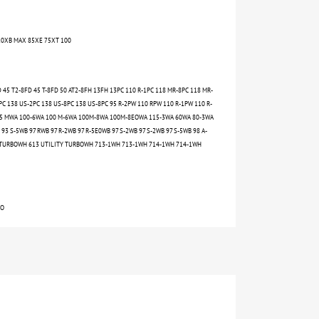
10XB MAX 85XE 75XT 100
D 45 T2-8FD 45 T-8FD 50 AT2-8FH 13FH 13PC 110 R-1PC 118 MR-8PC 118 MR-
PC 138 US-2PC 138 US-8PC 138 US-8PC 95 R-2PW 110 RPW 110 R-1PW 110 R-
-5 MWA 100-6WA 100 M-6WA 100M-8WA 100M-8EOWA 115-3WA 60WA 80-3WA
93 S-5WB 97 RWB 97 R-2WB 97 R-5E0WB 97 S-2WB 97 S-2WB 97 S-5WB 98 A-
 TURBOWH 613 UTILITY TURBOWH 713-1WH 713-1WH 714-1WH 714-1WH
VO