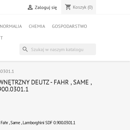
shopping_cart

Koszyk
(0)
Zaloguj się
NORMALIA
CHEMIA
GOSPODARSTWO
ET
search
.0301.1
NĘTRZNY DEUTZ - FAHR , SAME ,
00.0301.1
 Fahr , Same , Lamborghini SDF 0.900.0301.1