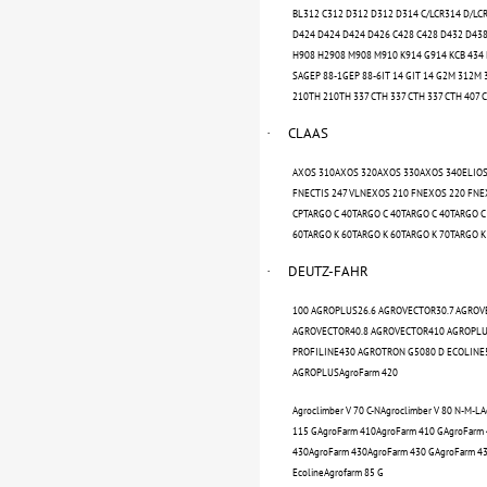
BL312 C312 D312 D312 D314 C/LCR314 D/LCR
D424 D424 D424 D426 C428 C428 D432 D438
H908 H2908 M908 M910 K914 G914 KCB 434 
SAGEP 88-1GEP 88-6IT 14 GIT 14 G2M 312M
210TH 210TH 337 CTH 337 CTH 337 CTH 407
CLAAS
·
AXOS 310AXOS 320AXOS 330AXOS 340ELIOS 
FNECTIS 247 VLNEXOS 210 FNEXOS 220 FNE
CPTARGO C 40TARGO C 40TARGO C 40TARGO C
60TARGO K 60TARGO K 60TARGO K 70TARGO 
DEUTZ-FAHR
·
100 AGROPLUS26.6 AGROVECTOR30.7 AGRO
AGROVECTOR40.8 AGROVECTOR410 AGROPLU
PROFILINE430 AGROTRON G5080 D ECOLINE
AGROPLUSAgroFarm 420
Agroclimber V 70 C-NAgroclimber V 80 N-M-
115 GAgroFarm 410AgroFarm 410 GAgroFarm 
430AgroFarm 430AgroFarm 430 GAgroFarm 43
EcolineAgrofarm 85 G