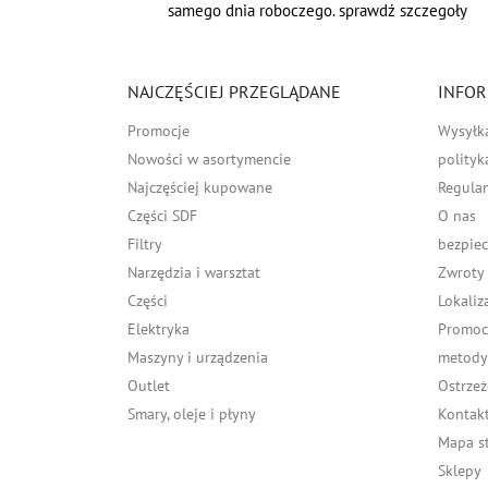
samego dnia roboczego. sprawdź szczegoły
NAJCZĘŚCIEJ PRZEGLĄDANE
INFOR
Promocje
Wysyłk
Nowości w asortymencie
polityk
Najczęściej kupowane
Regula
Części SDF
O nas
Filtry
bezpiec
Narzędzia i warsztat
Zwroty
Części
Lokaliz
Elektryka
Promocj
Maszyny i urządzenia
metody 
Outlet
Ostrzeż
Smary, oleje i płyny
Kontakt
Mapa s
Sklepy