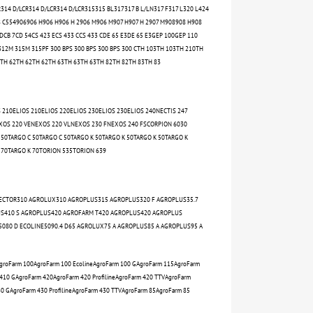
314 D/LCR314 D/LCR314 D/LCR315315 BL317317 B L/LN317 F317 L320 L424
 C554906906 H906 H906 H 2906 M906 M907 H907 H 2907 M908908 H908
DCB 7CD 54CS 423 ECS 433 CCS 433 CDE 65 E3DE 65 E3GEP 100GEP 110
 312M 315M 315PF 300 BPS 300 BPS 300 BPS 300 CTH 103TH 103TH 210TH
 CTH 62TH 62TH 62TH 63TH 63TH 63TH 82TH 82TH 83TH 83
210ELIOS 210ELIOS 220ELIOS 230ELIOS 230ELIOS 240NECTIS 247
XOS 220 VENEXOS 220 VLNEXOS 230 FNEXOS 240 FSCORPION 6030
 50TARGO C 50TARGO C 50TARGO K 50TARGO K 50TARGO K 50TARGO K
K 70TARGO K 70TORION 535TORION 639
VECTOR310 AGROLUX310 AGROPLUS315 AGROPLUS320 F AGROPLUS35.7
S410 S AGROPLUS420 AGROFARM T420 AGROPLUS420 AGROPLUS
5080 D ECOLINE5090.4 D65 AGROLUX75 A AGROPLUS85 A AGROPLUS95 A
LAgroFarm 100AgroFarm 100 EcolineAgroFarm 100 GAgroFarm 115AgroFarm
410 GAgroFarm 420AgroFarm 420 ProfilineAgroFarm 420 TTVAgroFarm
0 GAgroFarm 430 ProfilineAgroFarm 430 TTVAgroFarm 85AgroFarm 85