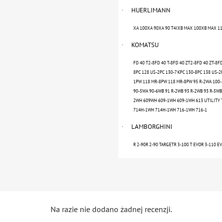
HUERLIMANN
·
XA 100XA 90XA 90 T4IXB MAX 100XB MAX 1
KOMATSU
·
FD 40 T2-8FD 40 T-8FD 40 ZT2-8FD 40 ZT-8F
8PC 128 US-2PC 130-7 KPC 130-8PC 138 US-2
1PW 118 MR-8PW 118 MR-8PW 95 R-2WA 100
90-5WA 90-6WB 91 R-2WB 93 R-2WB 93 R-5WB 
2WH 609WH 609-1WH 609-1WH 613 UTILITY
714H-1WH 714H-1WH 716-1WH 716-1
LAMBORGHINI
·
R 2-90R 2-90 TARGETR 3-100 T EVOR 3-110 E
Na razie nie dodano żadnej recenzji.