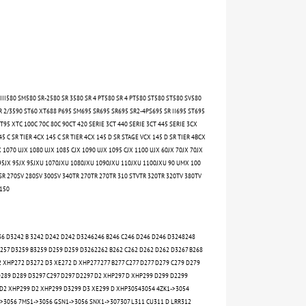
 III580 SM580 SR-2580 SR 3580 SR 4 PT580 SR 4 PT580 ST580 ST580 SV580
R 2/3590 ST60 XT688 P695 SM695 SR695 SR695 SR2-4PS695 SR II695 ST695
95 XTC 100C 70C 80C 90CT 420 SERIE 3CT 440 SERIE 3CT 445 SERIE 3CX
5 C SR TIER 4CX 145 C SR TIER 4CX 145 D SR STAGE VCX 145 D SR TIER 4BCX
 1070 UJX 1080 UJX 1085 CJX 1090 UJX 1095 CJX 1100 UJX 60JX 70JX 70JX
X 95JX 95JX 95JXU 1070JXU 1080JXU 1090JXU 110JXU 1100JXU 90 UMX 100
SR 270SV 280SV 300SV 340TR 270TR 270TR 310 STVTR 320TR 320TV 380TV
150
36 D3242 B 3242 D242 D242 D3246246 B246 C246 D246 D246 D3248248
 D257 D3259 B3259 D259 D259 D3262262 B262 C262 D262 D262 D3267 B268
 XHP272 D3272 D3 XE272 D XHP277277 B277 C277 D277 D279 C279 D279
D289 D289 D3297 C297 D297 D2297 D2 XHP297 D XHP299 D299 D2299
D2 XHP299 D2 XHP299 D3299 D3 XE299 D XHP30543054 4ZK1->3054
>3056 7MS1->3056 GSN1->3056 SNX1->307307 L311 CU311 D LRR312