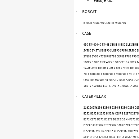
Pasuje do:
BOBCAT
·
B 700B 730B 730 GEN IIB 750B 780
CASE
·
430 T3440440 T3445 SERIE III580 SLE SERIE
SV580 SV STV588590 SLE590 SR590 SR590 S
ST695 SV70 XT788788788 CK788 P788 P90 XT
100CX 130 D TIER 4BCX 130 DCX 135 SRCX 14
145D SRCX 180 DCX 70CX 80CX 90JX 100 UJX
70JX 80JX 80JX 80JX 90JX 90JX 90JX 90 UJ
CMX 80 CMX 90 CSR 200SR 210SR 220SR 250
380TV 450 BTX 130TX 140TX 170WX 145WX 
CATERPILLAR
·
216226236236 B236 B 2236 B 3236 D236 D2
B252 B252 B 2252 B 3256 C257 B 3257 D257
B272 C272 D272 D2272 D2272 D2 XHP272 D2
D279 D3287287 B287 C287 D287 D289 C289 
D2299 D2299 D2299 D2 XHP299 D2 XHP299 
6FK1->3054 GSM1->3054 TCN1->3056 1ML1-