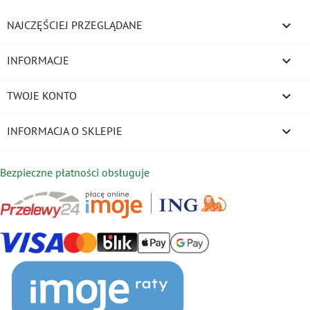

NAJCZĘŚCIEJ PRZEGLĄDANE

INFORMACJE

TWOJE KONTO
keyboard_arrow_down
INFORMACJA O SKLEPIE
Bezpieczne płatności obsługuje