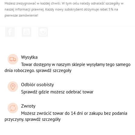
Możesz zrezygnować w każdej chwili. W tym celu należy odnaleźć szczegóły w
naszej informacji prawnej. Każdy nowy subskrybent otrzymuje rabat 5% na
pierwsze zamówienie!
Facebook
YouTube
Instagram
Wysyłka
Towar dostępny w naszym sklepie wysyłamy tego samego
dnia roboczego. sprawdź szczegoły
Odbiór osobisty
Sprawdź gdzie możesz odebrać towar
Zwroty
Możesz zwrócić towar do 14 dni or zakupu bez podania
przyczyny. sprawdź szczegóły