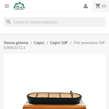
shopping_cart


(0)
search
Strona główna
Części
Części SDF
Filtr powietrza SDF
0.900.0272.1