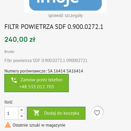
sprawdź szczegóły
FILTR POWIETRZA SDF 0.900.0272.1
240,00 zł
Brutto
Filtr powietrza SDF 0.900.0272.1 090002721
Numery porównawcze: SA 16414 SA16414
phone_callback
Zamów przez telefon
+48 533 012 703
Ilość

favorite_border
Dodaj do koszyka

Ostatnie sztuki w magazynie