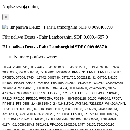
Napisz swoją opinię
×
Filtr paliwa Deutz - Fahr Lamborghini SDF 0.009.4687.0
Filtr paliwa Deutz - Fahr Lamborghini SDF 0.009.4687.0
Numery porównawcze:
1062412, 4011545, 0117.4417, 1615.8818.80, 1615.8875.00, 1619.2678, 1619.2684,
2900.0687, 2900.0687.00, 3216.9804, 53010004, BF5587D, BF586, BF586D, BF587,
BF587D, BT586, 17434, 17442, 8007430, 05711733, 05821211, 31400726, N4105,
N4106, 145734, SN327, P550587, P550588, SK3820, SK3820/4, WK842, V836662575,
20340251, V20340251, 000946870, 84214564, 0.009.4687.0, W842MANN, 940570,
4700940570, 8001013, FF5139, PDS-7.1, PDS-7.1.1, PDS-7.1.3, FP4935, SK3443,
FF215, FF5135, FF5156, FF5135A, FS19544, 89/26561118, 20150, WF8042, PP837,
PP845/1, P55-0588, 2.4419.3150.0, 2.4419.3159.0, WK842/1, 72182317, W842/2MANN,
1133495R1, 8001012, 82-049, 1001044157, 1001044158, 5265530, 61500080043,
32/912001, 32/912001A, 3638291M1, P55-0081, FF5047, CS1589M, 1000108956,
1117010-C012, P4183, P8043, 12163, 5012582, 9941058, 87800220, 3638510M1,
01174482, 3638510M2, 5951661, PP-1000, 1902138, 1457434105, 7701030195,
7701030546, 1012, 6005025522, H70WK02, FP4935A, SN70112, 7200002385,