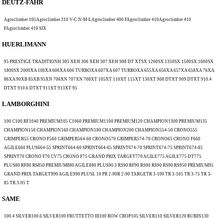
DEUTZ-FAHR
Agroclimber 105Agroclimber 310 V-C-N-M-LAgroclimber 400 FAgroclimber 410Agroclimber 410
FAgroclimber 410 SIX
HUERLIMANN
95 PRESTIGE TRADITIONH 305 XEH 306 XEH 307 XEH 908 DT XTSX 1200SX 1350SX 1500SX 1600SX
1800SX 2000XA 100XA 606XA 606 TURBOXA 607XA 607 TURBOXA 655XA 656XA 657XA 658XA 76XA
86XA 90XB 85XB 95XN 706XN 707XN 708XT 105XT 110XT 115XT 130XT 908 DTXT 909 DTXT 910.4
DTXT 910.6 DTXT 911XT 913XT 95
LAMBORGHINI
100 C100 RF1040 PREMIUM105 C1060 PREMIUM1100 PREMIUM120 CHAMPION1300 PREMIUM135
CHAMPION150 CHAMPION160 CHAMPION180 CHAMPION200 CHAMPION554-50 CRONO555
GRIMPER55 CRONO F560 GRIMPER564-60 CRONO570 GRIMPER574-70 CRONO65 CRONO F660
AGILE660 PLUS664-55 SPRINT664-60 SPRINT664-65 SPRINT674-70 SPRINT674-75 SPRINT674-85
SPRINT70 CRONO F70 CV75 CRONO F75 GRAND PRIX TARGET770 AGILE775 AGILE775 DT775
PLUS80 RF80 RS850 PREMIUM880 AGILE880 PLUS90.3 RS90 RF90 RS90 RS90 RS90 RS950 PREMIUM95
GRAND PRIX TARGET990 AGILE990 PLUSL 10 PR 2-90R 2-90 TARGETR 3-100 TR 3-105 TR 3-75 TR 3-
85 TR 3-95 T
SAME
100.4 SILVER100.6 SILVER100 FRUTTETTO III100 ROW CROP105 SILVER110 SILVER120 RUBIN130