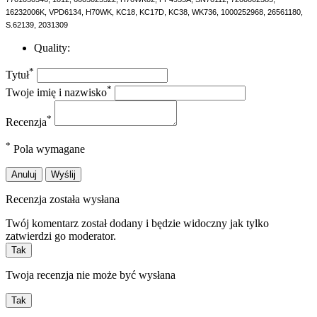
16232006K, VPD6134, H70WK, KC18, KC17D, KC38, WK736, 1000252968, 26561180,
S.62139, 2031309
Quality:
*
Tytuł
*
Twoje imię i nazwisko
*
Recenzja
*
Pola wymagane
Anuluj
Wyślij
Recenzja została wysłana
Twój komentarz został dodany i będzie widoczny jak tylko
zatwierdzi go moderator.
Tak
Twoja recenzja nie może być wysłana
Tak