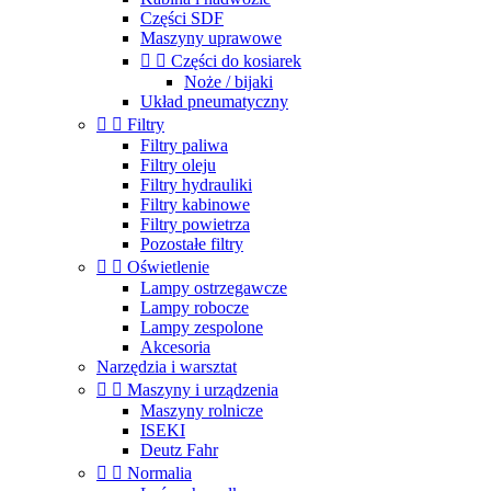
Części SDF
Maszyny uprawowe


Części do kosiarek
Noże / bijaki
Układ pneumatyczny


Filtry
Filtry paliwa
Filtry oleju
Filtry hydrauliki
Filtry kabinowe
Filtry powietrza
Pozostałe filtry


Oświetlenie
Lampy ostrzegawcze
Lampy robocze
Lampy zespolone
Akcesoria
Narzędzia i warsztat


Maszyny i urządzenia
Maszyny rolnicze
ISEKI
Deutz Fahr


Normalia