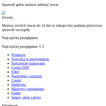
Sprawdź gdzie możesz odebrać towar
Zwroty
Możesz zwrócić towar do 14 dni or zakupu bez podania przyczyny.
sprawdź szczegóły
Najczęściej przeglądane
Najczęściej przeglądane


Promocje
Nowości w asortymencie
Najczęściej kupowane
Części SDF
Filtry
Narzędzia i warsztat
Części
Elektryka
Maszyny i urządzenia
Outlet
Smary, oleje i płyny
Informacje