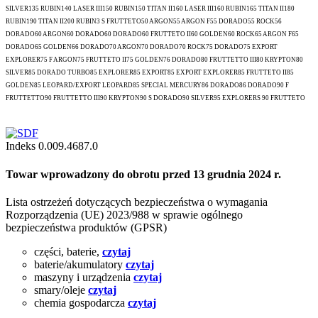
SILVER135 RUBIN140 LASER III150 RUBIN150 TITAN II160 LASER III160 RUBIN165 TITAN II180
RUBIN190 TITAN II200 RUBIN3 S FRUTTETO50 ARGON55 ARGON F55 DORADO55 ROCK56
DORADO60 ARGON60 DORADO60 DORADO60 FRUTTETO II60 GOLDEN60 ROCK65 ARGON F65
DORADO65 GOLDEN66 DORADO70 ARGON70 DORADO70 ROCK75 DORADO75 EXPORT
EXPLORER75 F ARGON75 FRUTTETO II75 GOLDEN76 DORADO80 FRUTTETTO III80 KRYPTON80
SILVER85 DORADO TURBO85 EXPLORER85 EXPORT85 EXPORT EXPLORER85 FRUTTETO II85
GOLDEN85 LEOPARD/EXPORT LEOPARD85 SPECIAL MERCURY86 DORADO86 DORADO90 F
FRUTTETTO90 FRUTTETTO III90 KRYPTON90 S DORADO90 SILVER95 EXPLORERS 90 FRUTTETO
Indeks
0.009.4687.0
Towar wprowadzony do obrotu przed 13 grudnia 2024 r.
Lista ostrzeżeń dotyczących bezpieczeństwa o wymagania
Rozporządzenia (UE) 2023/988 w sprawie ogólnego
bezpieczeństwa produktów (GPSR)
części, baterie,
czytaj
baterie/akumulatory
czytaj
maszyny i urządzenia
czytaj
smary/oleje
czytaj
chemia gospodarcza
czytaj