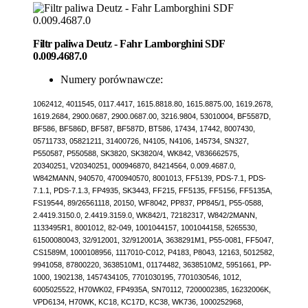
Filtr paliwa Deutz - Fahr Lamborghini SDF
0.009.4687.0
Numery porównawcze:
1062412, 4011545, 0117.4417, 1615.8818.80, 1615.8875.00, 1619.2678,
1619.2684, 2900.0687, 2900.0687.00, 3216.9804, 53010004, BF5587D,
BF586, BF586D, BF587, BF587D, BT586, 17434, 17442, 8007430,
05711733, 05821211, 31400726, N4105, N4106, 145734, SN327,
P550587, P550588, SK3820, SK3820/4, WK842, V836662575,
20340251, V20340251, 000946870, 84214564, 0.009.4687.0,
W842MANN, 940570, 4700940570, 8001013, FF5139, PDS-7.1, PDS-
7.1.1, PDS-7.1.3, FP4935, SK3443, FF215, FF5135, FF5156, FF5135A,
FS19544, 89/26561118, 20150, WF8042, PP837, PP845/1, P55-0588,
2.4419.3150.0, 2.4419.3159.0, WK842/1, 72182317, W842/2MANN,
1133495R1, 8001012, 82-049, 1001044157, 1001044158, 5265530,
61500080043, 32/912001, 32/912001A, 3638291M1, P55-0081, FF5047,
CS1589M, 1000108956, 1117010-C012, P4183, P8043, 12163, 5012582,
9941058, 87800220, 3638510M1, 01174482, 3638510M2, 5951661, PP-
1000, 1902138, 1457434105, 7701030195, 7701030546, 1012,
6005025522, H70WK02, FP4935A, SN70112, 7200002385, 16232006K,
VPD6134, H70WK, KC18, KC17D, KC38, WK736, 1000252968,