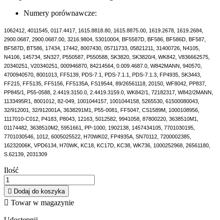
Numery porównawcze:
1062412, 4011545, 0117.4417, 1615.8818.80, 1615.8875.00, 1619.2678, 1619.2684,
2900.0687, 2900.0687.00, 3216.9804, 53010004, BF5587D, BF586, BF586D, BF587,
BF587D, BT586, 17434, 17442, 8007430, 05711733, 05821211, 31400726, N4105,
N4106, 145734, SN327, P550587, P550588, SK3820, SK3820/4, WK842, V836662575,
20340251, V20340251, 000946870, 84214564, 0.009.4687.0, W842MANN, 940570,
4700940570, 8001013, FF5139, PDS-7.1, PDS-7.1.1, PDS-7.1.3, FP4935, SK3443,
FF215, FF5135, FF5156, FF5135A, FS19544, 89/26561118, 20150, WF8042, PP837,
PP845/1, P55-0588, 2.4419.3150.0, 2.4419.3159.0, WK842/1, 72182317, W842/2MANN,
1133495R1, 8001012, 82-049, 1001044157, 1001044158, 5265530, 61500080043,
32/912001, 32/912001A, 3638291M1, P55-0081, FF5047, CS1589M, 1000108956,
1117010-C012, P4183, P8043, 12163, 5012582, 9941058, 87800220, 3638510M1,
01174482, 3638510M2, 5951661, PP-1000, 1902138, 1457434105, 7701030195,
7701030546, 1012, 6005025522, H70WK02, FP4935A, SN70112, 7200002385,
16232006K, VPD6134, H70WK, KC18, KC17D, KC38, WK736, 1000252968, 26561180,
S.62139, 2031309
Ilość

Dodaj do koszyka

Towar w magazynie
Udostępnij