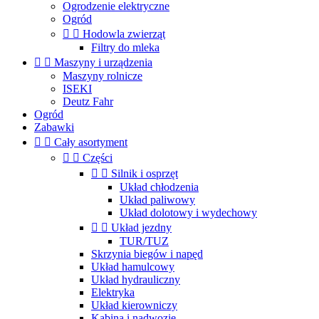
Ogrodzenie elektryczne
Ogród


Hodowla zwierząt
Filtry do mleka


Maszyny i urządzenia
Maszyny rolnicze
ISEKI
Deutz Fahr
Ogród
Zabawki


Cały asortyment


Części


Silnik i osprzęt
Układ chłodzenia
Układ paliwowy
Układ dolotowy i wydechowy


Układ jezdny
TUR/TUZ
Skrzynia biegów i napęd
Układ hamulcowy
Układ hydrauliczny
Elektryka
Układ kierowniczy
Kabina i nadwozie