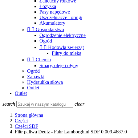
Łańcuchy rolkowe
Łożyska
Pasy napędowe
Uszczelniacze i oringi
Akumulatory


Gospodarstwo
Ogrodzenie elektryczne
Ogród


Hodowla zwierząt
Filtry do mleka


Chemia
Smary, oleje i płyny
Ogród
Zabawki
Hydraulika siłowa
Outlet
Outlet
search
clear
Strona główna
Części
Części SDF
Filtr paliwa Deutz - Fahr Lamborghini SDF 0.009.4687.0