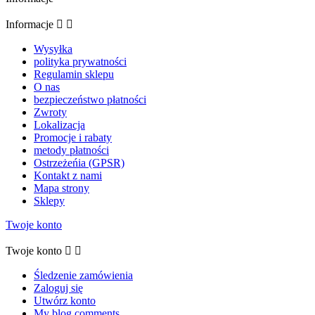
Informacje


Wysyłka
polityka prywatności
Regulamin sklepu
O nas
bezpieczeństwo płatności
Zwroty
Lokalizacja
Promocje i rabaty
metody płatności
Ostrzeżeńia (GPSR)
Kontakt z nami
Mapa strony
Sklepy
Twoje konto
Twoje konto


Śledzenie zamówienia
Zaloguj się
Utwórz konto
My blog comments