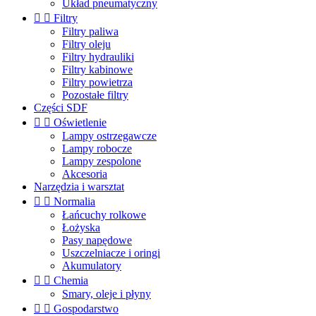
Układ pneumatyczny


Filtry
Filtry paliwa
Filtry oleju
Filtry hydrauliki
Filtry kabinowe
Filtry powietrza
Pozostałe filtry
Części SDF


Oświetlenie
Lampy ostrzegawcze
Lampy robocze
Lampy zespolone
Akcesoria
Narzędzia i warsztat


Normalia
Łańcuchy rolkowe
Łożyska
Pasy napędowe
Uszczelniacze i oringi
Akumulatory


Chemia
Smary, oleje i płyny


Gospodarstwo