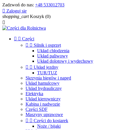
Zadzwoń do nas:
+48 533012703

Zaloguj się
shopping_cart
Koszyk
(0)



Części


Silnik i osprzęt
Układ chłodzenia
Układ paliwowy
Układ dolotowy i wydechowy


Układ jezdny
TUR/TUZ
Skrzynia biegów i napęd
Układ hamulcowy
Układ hydrauliczny
Elektryka
Układ kierowniczy
Kabina i nadwozie
Części SDF
Maszyny uprawowe


Części do kosiarek
Noże / bijaki