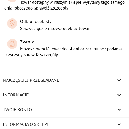
Towar dostępny w naszym sklepie wysyłamy tego samego
dnia roboczego. sprawdź szczegoły
Odbiór osobisty
Sprawdź gdzie możesz odebrać towar
Zwroty
Możesz zwrócić towar do 14 dni or zakupu bez podania
przyczyny. sprawdź szczegóły

NAJCZĘŚCIEJ PRZEGLĄDANE

INFORMACJE

TWOJE KONTO
keyboard_arrow_down
INFORMACJA O SKLEPIE