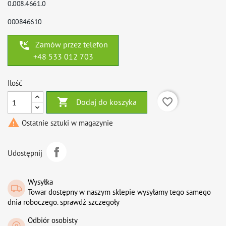
0.008.4661.0
000846610
phone_callback
Zamów przez telefon
+48 533 012 703
Ilość

favorite_border
Dodaj do koszyka

Ostatnie sztuki w magazynie
Udostępnij
Wysyłka
Towar dostępny w naszym sklepie wysyłamy tego samego
dnia roboczego. sprawdź szczegoły
Odbiór osobisty