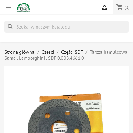
shopping_cart


(0)
search
Strona główna
Części
Części SDF
Tarcza hamulcowa
Same , Lamborghini , SDF 0.008.4661.0