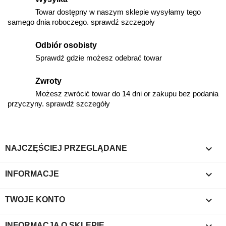
Towar dostępny w naszym sklepie wysyłamy tego
samego dnia roboczego. sprawdź szczegoły
Odbiór osobisty
Sprawdź gdzie możesz odebrać towar
Zwroty
Możesz zwrócić towar do 14 dni or zakupu bez podania
przyczyny. sprawdź szczegóły

NAJCZĘŚCIEJ PRZEGLĄDANE

INFORMACJE

TWOJE KONTO
keyboard_arrow_down
INFORMACJA O SKLEPIE