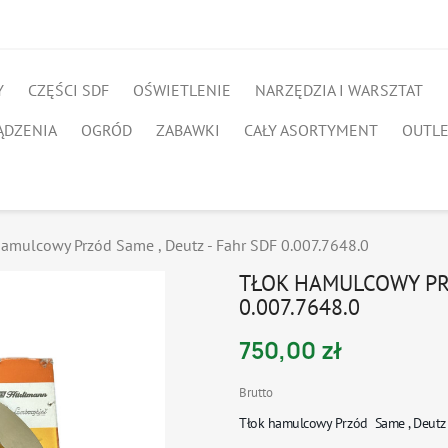
Y
CZĘŚCI SDF
OŚWIETLENIE
NARZĘDZIA I WARSZTAT
ĄDZENIA
OGRÓD
ZABAWKI
CAŁY ASORTYMENT
OUTL
hamulcowy Przód Same , Deutz - Fahr SDF 0.007.7648.0
TŁOK HAMULCOWY PRZ
0.007.7648.0
750,00 zł
Brutto
Tłok hamulcowy Przód Same , Deutz 