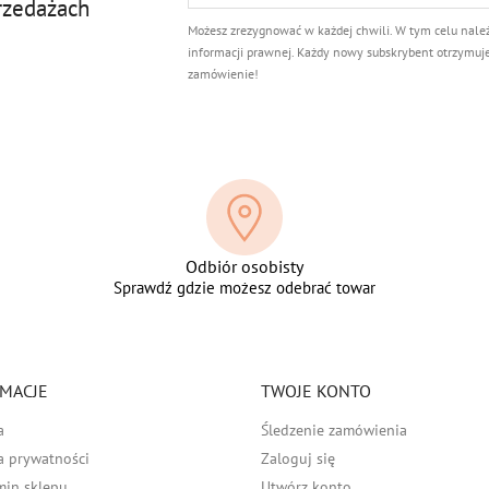
rzedażach
Możesz zrezygnować w każdej chwili. W tym celu nale
informacji prawnej. Każdy nowy subskrybent otrzymuj
zamówienie!
Odbiór osobisty
Sprawdź gdzie możesz odebrać towar
MACJE
TWOJE KONTO
a
Śledzenie zamówienia
a prywatności
Zaloguj się
min sklepu
Utwórz konto