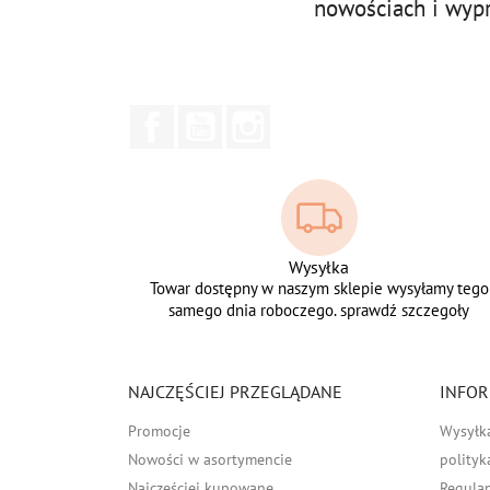
nowościach i wyp
Facebook
YouTube
Instagram
Wysyłka
Towar dostępny w naszym sklepie wysyłamy tego
samego dnia roboczego. sprawdź szczegoły
NAJCZĘŚCIEJ PRZEGLĄDANE
INFOR
Promocje
Wysyłk
Nowości w asortymencie
polityk
Najczęściej kupowane
Regula