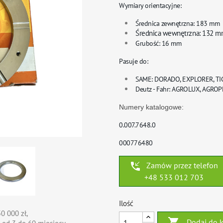
Wymiary orientacyjne:
Średnica zewnętrzna: 183 mm
Średnica wewnętrzna: 132 
Grubość: 16 mm
Pasuje do:
SAME: DORADO, EXPLORER, TI
Deutz - Fahr: AGROLUX, AGRO
Numery katalogowe:
0.007.7648.0
000776480
phone_callback
Zamów przez telefon
+48 533 012 703
Ilość
0 000 zł,

Dodaj do 