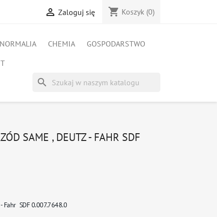
shopping_cart

Koszyk
(0)
Zaloguj się
NORMALIA
CHEMIA
GOSPODARSTWO
ET
search
ÓD SAME , DEUTZ - FAHR SDF
- Fahr SDF 0.007.7648.0