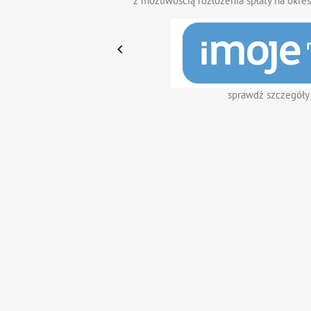
z możliwością rozłożenia spłaty na okres

sprawdź szczegóły