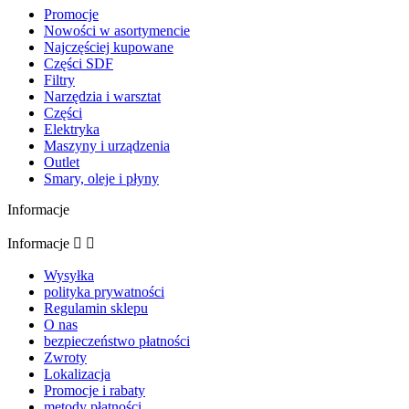
Promocje
Nowości w asortymencie
Najczęściej kupowane
Części SDF
Filtry
Narzędzia i warsztat
Części
Elektryka
Maszyny i urządzenia
Outlet
Smary, oleje i płyny
Informacje
Informacje


Wysyłka
polityka prywatności
Regulamin sklepu
O nas
bezpieczeństwo płatności
Zwroty
Lokalizacja
Promocje i rabaty
metody płatności