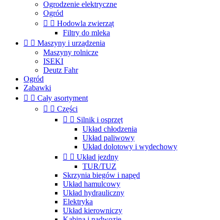
Ogrodzenie elektryczne
Ogród


Hodowla zwierząt
Filtry do mleka


Maszyny i urządzenia
Maszyny rolnicze
ISEKI
Deutz Fahr
Ogród
Zabawki


Cały asortyment


Części


Silnik i osprzęt
Układ chłodzenia
Układ paliwowy
Układ dolotowy i wydechowy


Układ jezdny
TUR/TUZ
Skrzynia biegów i napęd
Układ hamulcowy
Układ hydrauliczny
Elektryka
Układ kierowniczy
Kabina i nadwozie