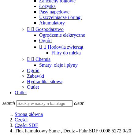
Łańcuchy rolkowe
Łożyska
Pasy napędowe
Uszczelniacze i oringi
Akumulatory


Gospodarstwo
Ogrodzenie elektryczne
Ogród


Hodowla zwierząt
Filtry do mleka


Chemia
Smary, oleje i płyny
Ogród
Zabawki
Hydraulika siłowa
Outlet
Outlet
search
clear
Strona główna
Części
Części SDF
Tłok hamulcowy Same , Deutz - Fahr SDF 0.008.5272.0/20