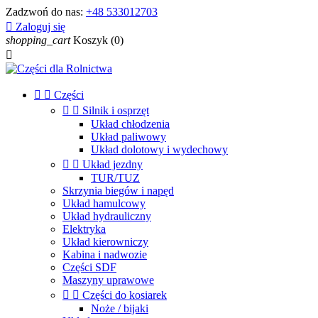
Zadzwoń do nas:
+48 533012703

Zaloguj się
shopping_cart
Koszyk
(0)



Części


Silnik i osprzęt
Układ chłodzenia
Układ paliwowy
Układ dolotowy i wydechowy


Układ jezdny
TUR/TUZ
Skrzynia biegów i napęd
Układ hamulcowy
Układ hydrauliczny
Elektryka
Układ kierowniczy
Kabina i nadwozie
Części SDF
Maszyny uprawowe


Części do kosiarek
Noże / bijaki