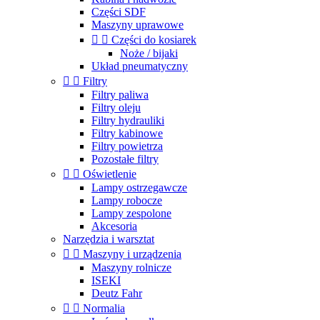
Części SDF
Maszyny uprawowe


Części do kosiarek
Noże / bijaki
Układ pneumatyczny


Filtry
Filtry paliwa
Filtry oleju
Filtry hydrauliki
Filtry kabinowe
Filtry powietrza
Pozostałe filtry


Oświetlenie
Lampy ostrzegawcze
Lampy robocze
Lampy zespolone
Akcesoria
Narzędzia i warsztat


Maszyny i urządzenia
Maszyny rolnicze
ISEKI
Deutz Fahr


Normalia