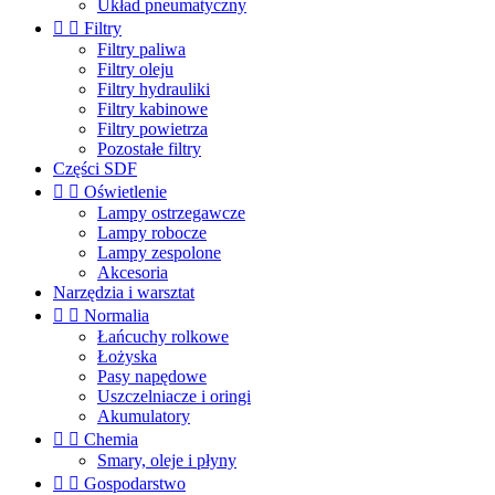
Układ pneumatyczny


Filtry
Filtry paliwa
Filtry oleju
Filtry hydrauliki
Filtry kabinowe
Filtry powietrza
Pozostałe filtry
Części SDF


Oświetlenie
Lampy ostrzegawcze
Lampy robocze
Lampy zespolone
Akcesoria
Narzędzia i warsztat


Normalia
Łańcuchy rolkowe
Łożyska
Pasy napędowe
Uszczelniacze i oringi
Akumulatory


Chemia
Smary, oleje i płyny


Gospodarstwo