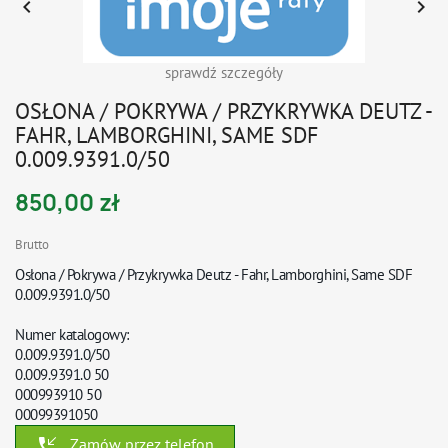


sprawdź szczegóły
OSŁONA / POKRYWA / PRZYKRYWKA DEUTZ -
FAHR, LAMBORGHINI, SAME SDF
0.009.9391.0/50
850,00 zł
Brutto
Osłona / Pokrywa / Przykrywka Deutz - Fahr, Lamborghini, Same SDF
0.009.9391.0/50
Numer katalogowy:
0.009.9391.0/50
0.009.9391.0 50
000993910 50
00099391050
phone_callback
Zamów przez telefon