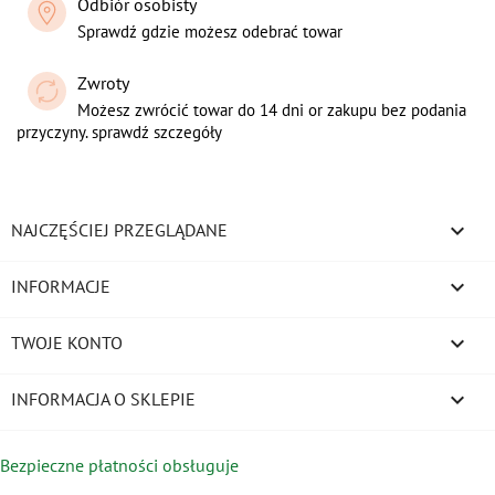
Odbiór osobisty
Sprawdź gdzie możesz odebrać towar
Zwroty
Możesz zwrócić towar do 14 dni or zakupu bez podania
przyczyny. sprawdź szczegóły

NAJCZĘŚCIEJ PRZEGLĄDANE

INFORMACJE

TWOJE KONTO
keyboard_arrow_down
INFORMACJA O SKLEPIE
Bezpieczne płatności obsługuje