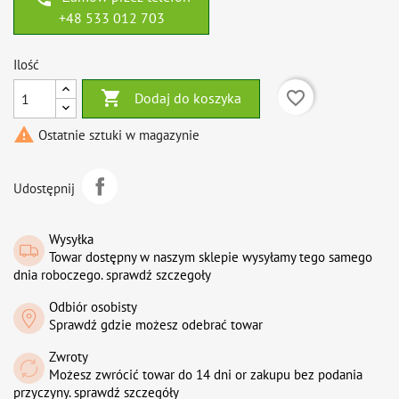
+48 533 012 703
Ilość

favorite_border
Dodaj do koszyka

Ostatnie sztuki w magazynie
Udostępnij
Wysyłka
Towar dostępny w naszym sklepie wysyłamy tego samego
dnia roboczego. sprawdź szczegoły
Odbiór osobisty
Sprawdź gdzie możesz odebrać towar
Zwroty
Możesz zwrócić towar do 14 dni or zakupu bez podania
przyczyny. sprawdź szczegóły