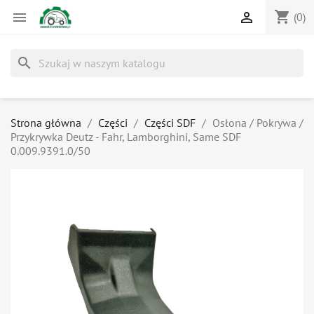
shopping_cart


(0)
search
Strona główna
Części
Części SDF
Osłona / Pokrywa /
Przykrywka Deutz - Fahr, Lamborghini, Same SDF
0.009.9391.0/50