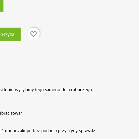
favorite_border
koszyka
sklepie wysyłamy tego samego dnia roboczego.
ebrać towar
4 dni or zakupu bez podania przyczyny. sprawdź