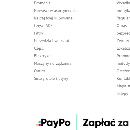
Promocje
Wysyłk
Nowości w asortymencie
polityk
Najczęściej kupowane
Regula
Części SDF
O nas
Filtry
bezpiec
Narzędzia i warsztat
Zwroty
Części
Lokaliz
Elektryka
Promocj
Maszyny i urządzenia
metody 
Outlet
Ostrzeż
Smary, oleje i płyny
Kontakt
Mapa s
Sklepy