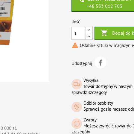
+48 533 012 703
Ilość

Dodaj do 

Ostatnie sztuki w magazynie
Udostępnij
Wysyłka
Towar dostępny w naszym 
sprawdź szczegoły
Odbiór osobisty
Sprawdź gdzie możesz od
Zwroty
Możesz zwrócić towar do 1
0 000 zł,
szczegóły