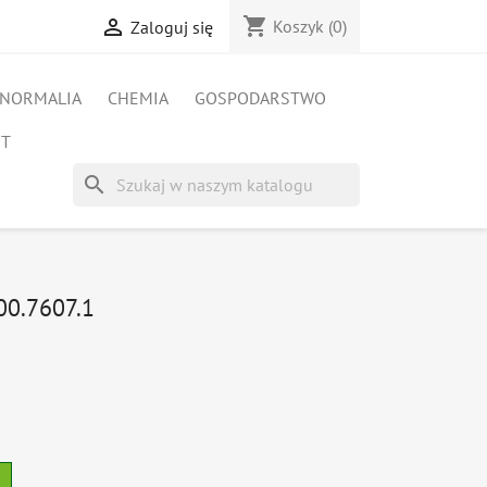
shopping_cart

Koszyk
(0)
Zaloguj się
NORMALIA
CHEMIA
GOSPODARSTWO
ET
search
00.7607.1