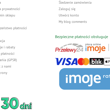
a
Śledzenie zamówienia
a prywatności
Zaloguj się
min sklepu
Utwórz konto
My blog comments
zeństwo płatności
Bezpieczne płatności obsługuje
acja
e i rabaty
płatności
eńia (GPSR)
 z nami
trony