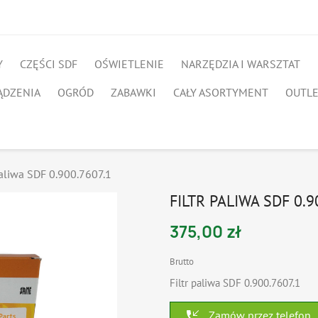
Y
CZĘŚCI SDF
OŚWIETLENIE
NARZĘDZIA I WARSZTAT
ĄDZENIA
OGRÓD
ZABAWKI
CAŁY ASORTYMENT
OUTL
paliwa SDF 0.900.7607.1
FILTR PALIWA SDF 0.9
375,00 zł
Brutto
Filtr paliwa SDF 0.900.7607.1
phone_callback
Zamów przez telefon