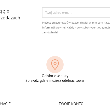
cję o
rzedażach
Możesz zrezygnować w każdej chwili. W tym celu nale
informacji prawnej. Każdy nowy subskrybent otrzymuj
zamówienie!
Odbiór osobisty
Sprawdź gdzie możesz odebrać towar
MACJE
TWOJE KONTO