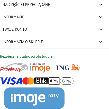

NAJCZĘŚCIEJ PRZEGLĄDANE

INFORMACJE

TWOJE KONTO
keyboard_arrow_down
INFORMACJA O SKLEPIE
Bezpieczne płatności obsługuje