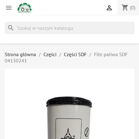
shopping_cart


(0)
search
Strona główna
Części
Części SDF
Filtr paliwa SDF
04130241