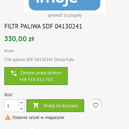
sprawdź szczegóły
FILTR PALIWA SDF 04130241
330,00 zł
Brutto
Filtr paliwa SDF 04130241 Deutz-Fahr
phone_callback
Zamów przez telefon
+48 533 012 703
Ilość

favorite_border
Dodaj do koszyka

Ostatnie sztuki w magazynie