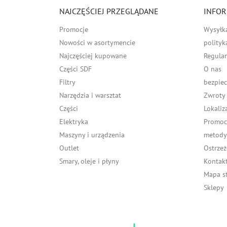
NAJCZĘŚCIEJ PRZEGLĄDANE
INFOR
Promocje
Wysyłk
Nowości w asortymencie
polityk
Najczęściej kupowane
Regula
Części SDF
O nas
Filtry
bezpiec
Narzędzia i warsztat
Zwroty
Części
Lokaliz
Elektryka
Promocj
Maszyny i urządzenia
metody 
Outlet
Ostrzeż
Smary, oleje i płyny
Kontakt
Mapa s
Sklepy