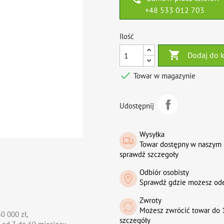
+48 533 012 703
Ilość

Dodaj do 

Towar w magazynie
Udostępnij
Wysyłka
Towar dostępny w naszym 
sprawdź szczegoły
Odbiór osobisty
Sprawdź gdzie możesz od
Zwroty
Możesz zwrócić towar do 1
0 000 zł,
szczegóły