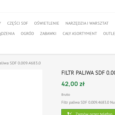
Y
CZĘŚCI SDF
OŚWIETLENIE
NARZĘDZIA I WARSZTAT
ĄDZENIA
OGRÓD
ZABAWKI
CAŁY ASORTYMENT
OUTL
paliwa SDF 0.009.4683.0
FILTR PALIWA SDF 0.0
42,00 zł
Brutto
Filtr paliwa SDF 0.009.4683.0
phone_callback
Zamów przez telefon