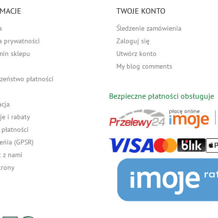
MACJE
TWOJE KONTO
a
Śledzenie zamówienia
a prywatności
Zaloguj się
min sklepu
Utwórz konto
My blog comments
zeństwo płatności
Bezpieczne płatności obsługuje
acja
e i rabaty
płatności
eńia (GPSR)
 z nami
trony