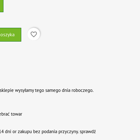
favorite_border
koszyka
sklepie wysyłamy tego samego dnia roboczego.
ebrać towar
4 dni or zakupu bez podania przyczyny. sprawdź