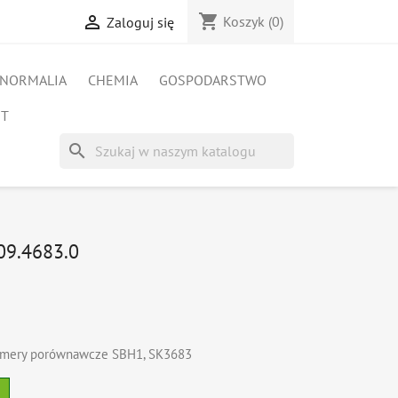
shopping_cart

Koszyk
(0)
Zaloguj się
NORMALIA
CHEMIA
GOSPODARSTWO
ET
search
09.4683.0
 Numery porównawcze SBH1, SK3683